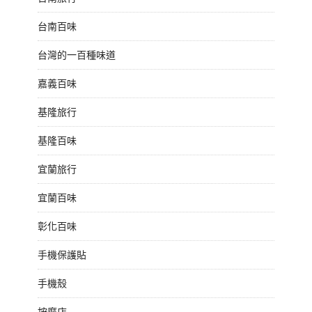
台南百味
台灣的一百種味道
嘉義百味
基隆旅行
基隆百味
宜蘭旅行
宜蘭百味
彰化百味
手機保護貼
手機殼
按摩店