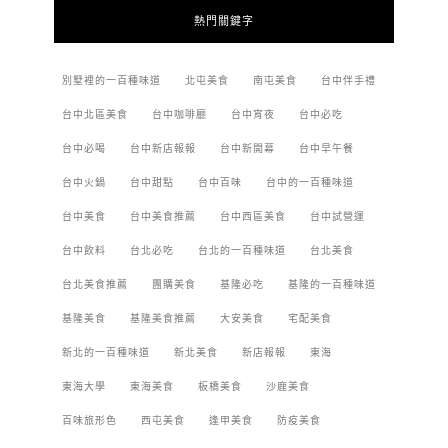
熱門關鍵字
別墅裡的一百種味道
北屯美食
南屯美食
台中伴手禮
台中北區美食
台中咖啡廳
台中宵夜
台中必吃
台中必喝
台中新店報報
台中新開幕
台中早午餐
台中火鍋
台中甜點
台中百味
台中的一百種味道
台中美食
台中美食推薦
台中西區美食
台中試營運
台中飲料
台北必吃
台北的一百種味道
台北美食
台北美食推薦
團購美食
基隆必吃
基隆的一百種味道
基隆美食
基隆美食推薦
大安美食
宅配美食
新北的一百種味道
新北美食
新店報報
東海
東海大學
東海美食
板橋美食
沙鹿美食
百味旅形色
西屯美食
逢甲美食
防疫美食