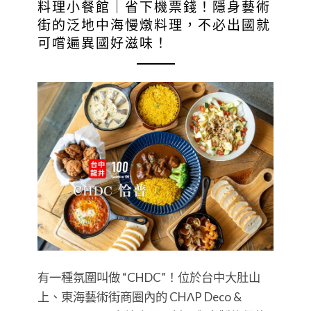
料理小餐館｜省下機票錢！隱身藝術
街的泛地中海慢燉料理，不必出國就
可嚐遍異國好滋味！
有一種氛圍叫做 “CHDC”！位於台中大肚山
上、東海藝術街商圈內的 CHΛP Deco &