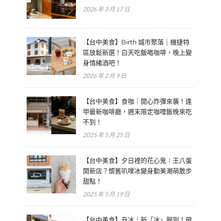
2026 年 3 月 17 日
【台中美食】Birth 城市聚落｜機捷特
區放鬆新選！白天吃飯喝咖啡，晚上變
身情緒酒吧！
2026 年 2 月 9 日
【台中美食】食咖｜開心炸彈來襲！逢
甲最新咖啡廳，週末限定咖哩飯晚來吃
不到！
2025 年 5 月 25 日
【台中美食】夕日裡的花心鬼｜王八蛋
開新店？懷舊叭噗冰變身勤美潮萌散步
甜點！
2025 年 5 月 19 日
【台中美食】丑冰｜新「冰」報到！飛