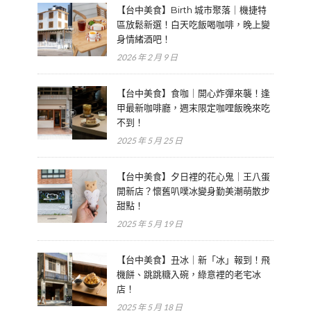
【台中美食】Birth 城市聚落｜機捷特
區放鬆新選！白天吃飯喝咖啡，晚上變
身情緒酒吧！
2026 年 2 月 9 日
【台中美食】食咖｜開心炸彈來襲！逢
甲最新咖啡廳，週末限定咖哩飯晚來吃
不到！
2025 年 5 月 25 日
【台中美食】夕日裡的花心鬼｜王八蛋
開新店？懷舊叭噗冰變身勤美潮萌散步
甜點！
2025 年 5 月 19 日
【台中美食】丑冰｜新「冰」報到！飛
機餅、跳跳糖入碗，綠意裡的老宅冰
店！
2025 年 5 月 18 日