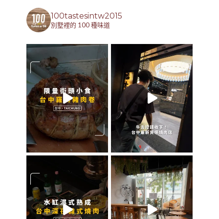
100tastesintw2015
別墅裡的 100 種味道