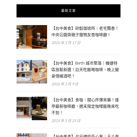
最新文章
【台中美食】矽穀珈琲所｜老宅飄香！
中央公園旁親子寵物友善咖啡廳！
2026 年 3 月 17 日
【台中美食】Birth 城市聚落｜機捷特
區放鬆新選！白天吃飯喝咖啡，晚上變
身情緒酒吧！
2026 年 2 月 9 日
【台中美食】食咖｜開心炸彈來襲！逢
甲最新咖啡廳，週末限定咖哩飯晚來吃
不到！
2025 年 5 月 25 日
【台中美食】夕日裡的花心鬼｜王八蛋