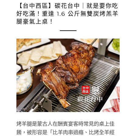
【台中西區】碳花台中｜就是要你吃
好吃滿！重達 1.6 公斤無雙炭烤羔羊
腿豪氣上桌！
烤羊腿是蒙古人在酬賓宴客時常見的桌上佳
餚，被形容是「比羊肉串過癮、比烤全羊經