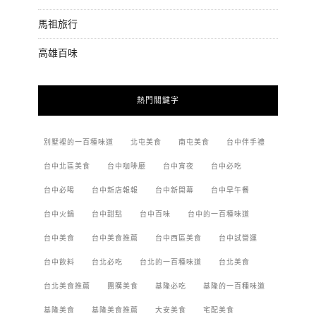
馬祖旅行
高雄百味
熱門關鍵字
別墅裡的一百種味道
北屯美食
南屯美食
台中伴手禮
台中北區美食
台中咖啡廳
台中宵夜
台中必吃
台中必喝
台中新店報報
台中新開幕
台中早午餐
台中火鍋
台中甜點
台中百味
台中的一百種味道
台中美食
台中美食推薦
台中西區美食
台中試營運
台中飲料
台北必吃
台北的一百種味道
台北美食
台北美食推薦
團購美食
基隆必吃
基隆的一百種味道
基隆美食
基隆美食推薦
大安美食
宅配美食