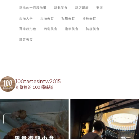
新北的一百種味道
新北美食
新店報報
東海
東海大學
東海美食
板橋美食
沙鹿美食
百味旅形色
西屯美食
逢甲美食
防疫美食
龍井美食
100tastesintw2015
別墅裡的 100 種味道