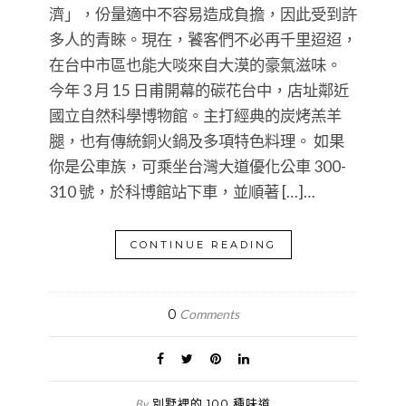
濟」，份量適中不容易造成負擔，因此受到許
多人的青睞。現在，饕客們不必再千里迢迢，
在台中市區也能大啖來自大漠的豪氣滋味。
今年 3 月 15 日甫開幕的碳花台中，店址鄰近
國立自然科學博物館。主打經典的炭烤羔羊
腿，也有傳統銅火鍋及多項特色料理。 如果
你是公車族，可乘坐台灣大道優化公車 300-
310 號，於科博館站下車，並順著 […]…
CONTINUE READING
0
Comments
別墅裡的 100 種味道
By