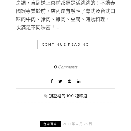
烹調，直到送上桌前都還是活跳跳的！不讓泰
國蝦專美於前，店內還有融匯了粵式及台式口
味的牛肉、豬肉、雞肉、豆腐、時蔬料理，一
次滿足不同味蕾！…
CONTINUE READING
0
Comments
別墅裡的 100 種味道
By
2019 年 4 月 23 日
台中百味