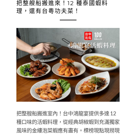
把整艘船搬進來！12 種泰國蝦料
理，還有台粵功夫菜！
把整艘船搬進室內！台中鴻龍宴提供多達 12
種口味的活蝦料理，從經典胡椒蝦到充滿獨家
風味的金縷泡菜蝦應有盡有。標榜現點現撈現