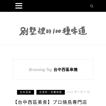
Browsing Tag
台中西區串燒
2023 年 7 月 17 日
台中百味
台灣的一百種味道
【台中西區美食】プロ燒鳥專門店