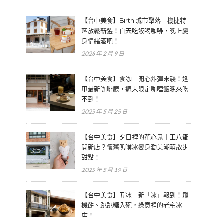
【台中美食】Birth 城市聚落｜機捷特
區放鬆新選！白天吃飯喝咖啡，晚上變
身情緒酒吧！
2026 年 2 月 9 日
【台中美食】食咖｜開心炸彈來襲！逢
甲最新咖啡廳，週末限定咖哩飯晚來吃
不到！
2025 年 5 月 25 日
【台中美食】夕日裡的花心鬼｜王八蛋
開新店？懷舊叭噗冰變身勤美潮萌散步
甜點！
2025 年 5 月 19 日
【台中美食】丑冰｜新「冰」報到！飛
機餅、跳跳糖入碗，綠意裡的老宅冰
店！