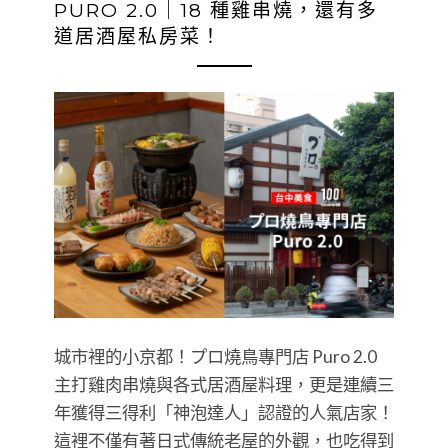
PURO 2.0｜18 種雞串燒，還有多
道居酒屋私房菜！
城市裡的小京都！プロ燒鳥專門店 Puro 2.0
主打雞肉串燒與各式居酒屋料理，更是連續三
年獲得三得利「神泡達人」認證的人氣店家！
這裡不僅有著日式傳統老屋的外觀，也吃得到