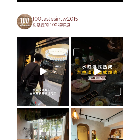
100tastesintw2015
別墅裡的 100 種味道