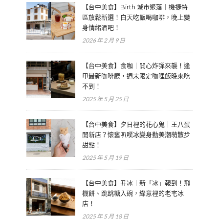
【台中美食】Birth 城市聚落｜機捷特
區放鬆新選！白天吃飯喝咖啡，晚上變
身情緒酒吧！
2026 年 2 月 9 日
【台中美食】食咖｜開心炸彈來襲！逢
甲最新咖啡廳，週末限定咖哩飯晚來吃
不到！
2025 年 5 月 25 日
【台中美食】夕日裡的花心鬼｜王八蛋
開新店？懷舊叭噗冰變身勤美潮萌散步
甜點！
2025 年 5 月 19 日
【台中美食】丑冰｜新「冰」報到！飛
機餅、跳跳糖入碗，綠意裡的老宅冰
店！
2025 年 5 月 18 日