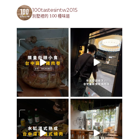
100tastesintw2015
別墅裡的 100 種味道