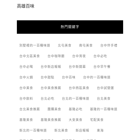
高雄百味
熱門關鍵字
別墅裡的一百種味道
北屯美食
南屯美食
台中伴手禮
台中北區美食
台中咖啡廳
台中宵夜
台中必吃
台中必喝
台中新店報報
台中新開幕
台中早午餐
台中火鍋
台中甜點
台中百味
台中的一百種味道
台中美食
台中美食推薦
台中西區美食
台中試營運
台中飲料
台北必吃
台北的一百種味道
台北美食
台北美食推薦
團購美食
基隆必吃
基隆的一百種味道
基隆美食
基隆美食推薦
大安美食
宅配美食
新北的一百種味道
新北美食
新店報報
東海