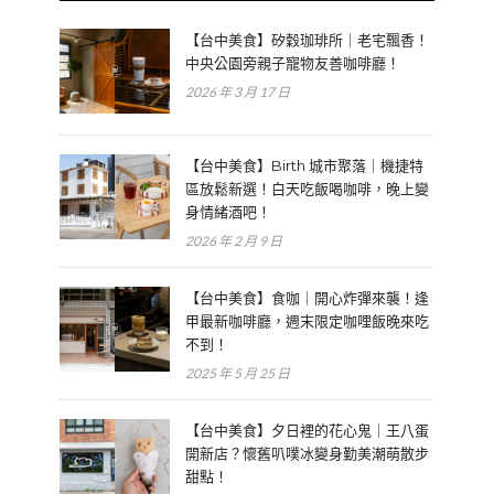
【台中美食】矽穀珈琲所｜老宅飄香！
中央公園旁親子寵物友善咖啡廳！
2026 年 3 月 17 日
【台中美食】Birth 城市聚落｜機捷特
區放鬆新選！白天吃飯喝咖啡，晚上變
身情緒酒吧！
2026 年 2 月 9 日
【台中美食】食咖｜開心炸彈來襲！逢
甲最新咖啡廳，週末限定咖哩飯晚來吃
不到！
2025 年 5 月 25 日
【台中美食】夕日裡的花心鬼｜王八蛋
開新店？懷舊叭噗冰變身勤美潮萌散步
甜點！