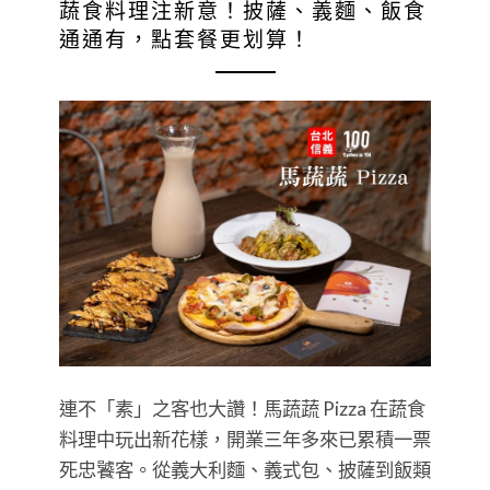
蔬食料理注新意！披薩、義麵、飯食
通通有，點套餐更划算！
連不「素」之客也大讚！馬蔬蔬 Pizza 在蔬食
料理中玩出新花樣，開業三年多來已累積一票
死忠饕客。從義大利麵、義式包、披薩到飯類