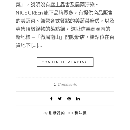
菜」，說明沒有塵土蟲害及農藥汙染。
NICE GREEn 旗下品牌眾多，有提供商品販售
的美蔬菜、兼營各式餐點的美蔬菜廚房，以及
專售頂級鍋物的萊點鍋。 選址信義商圈內的
新地標 —「微風南山」開設新店，櫃點位在百
貨地下 […]…
CONTINUE READING
0
Comments
別墅裡的 100 種味道
By