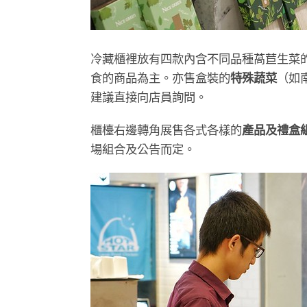
冷藏櫃裡放有四款內含不同品種萵苣生菜
食的商品為主。亦售盒裝的
特殊蔬菜
（如
建議直接向店員詢問。
櫃檯右邊轉角展售各式各樣的
產品及禮盒
場組合及公告而定。