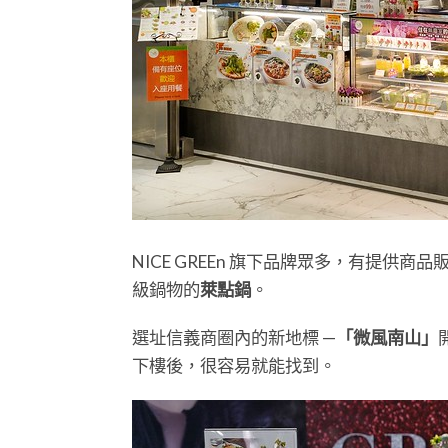
NICE GREEn 旗下品牌眾多，有提供商品
級鍋物的
萊點鍋
。
選址信義商圈內的新地標 —
「微風南山」
下樓後，很容易就能找到。