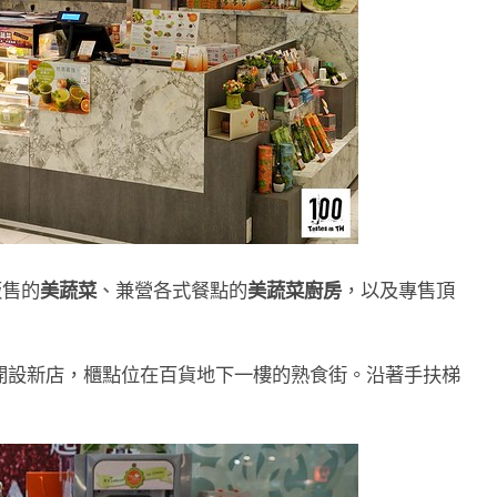
販售的
美蔬菜
、兼營各式餐點的
美蔬菜廚房
，以及專售頂
開設新店，櫃點位在百貨地下一樓的熟食街。沿著手扶梯