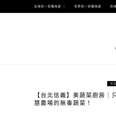
台灣的一百種味道
世界的一百種味道
百
台
【台北信義】美蔬菜廚房｜
慧農場的無毒蔬菜！