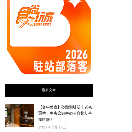
最新文章
【台中美食】矽穀珈琲所｜老宅
飄香！中央公園旁親子寵物友善
咖啡廳！
2026 年 3 月 17 日