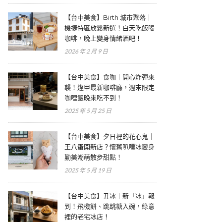
【台中美食】Birth 城市聚落｜
機捷特區放鬆新選！白天吃飯喝
咖啡，晚上變身情緒酒吧！
2026 年 2 月 9 日
【台中美食】食咖｜開心炸彈來
襲！逢甲最新咖啡廳，週末限定
咖哩飯晚來吃不到！
2025 年 5 月 25 日
【台中美食】夕日裡的花心鬼｜
王八蛋開新店？懷舊叭噗冰變身
勤美潮萌散步甜點！
2025 年 5 月 19 日
【台中美食】丑冰｜新「冰」報
到！飛機餅、跳跳糖入碗，綠意
裡的老宅冰店！