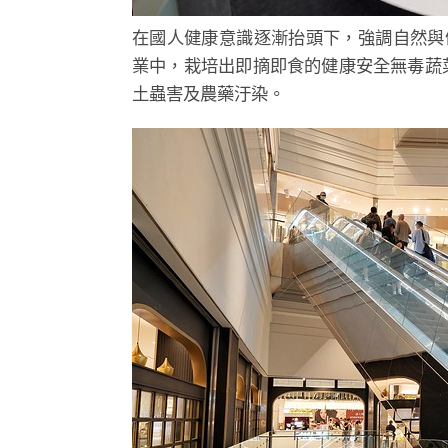
在國人健康意識逐漸抬頭下，強調自然與
業中，栽培出即摘即食的健康安全無毒蔬
土蟲害及農藥汙染。