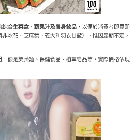
的
綜合生菜盒
、
蔬果汁及養身飲品
，以便於消費者即買即
南非冰花、芝麻葉、義大利羽衣甘藍）。惟因產期不定，
組
，像是美蔬麵、保健食品、植萃皂品等，實際價格依現