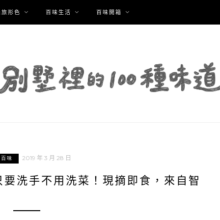
味旅形色
百味生活
百味開箱
2019 年 3 月 28 日
北百味
只要洗手不用洗菜！現摘即食，來自智