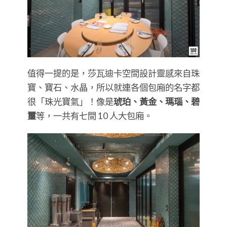
值得一提的是，莎瓦迪卡空間設計靈感來自珠
寶、寶石、水晶，所以就連各個包廂的名字都
很「珠光寶氣」！像是
琥珀、黃金、瑪瑙、碧
璽
等，一共有七間 10 人大包廂。