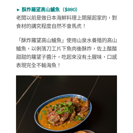
► 酥炸羅望高山鱸魚（$880）
老闆以前是做日本海鮮料理上閤屋起家的，對
食材的講究程度自然不會馬虎！
「酥炸羅望高山鱸魚」使用山泉水養殖的高山
鱸魚，以俐落刀工片下魚肉後酥炸，佐上酸酸
甜甜的羅望子醬汁，吃起來沒有土腥味，口感
表現完全不輸海魚！