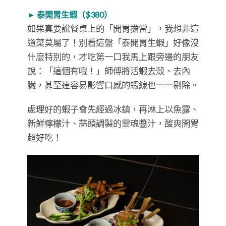
► 泰開胃生蝦（$380）
如果真要說餐桌上的「開胃擔當」，我想非這
道菜莫屬了！別看這盤「泰開胃生蝦」好像沒
什麼特別的，才吃第一口我馬上跟旁邊的朋友
說：「這個有哦！」師傅將活蝦去殼、去內
臟，甚至連容易影響口感的蝦線也一一剔除。
處理好的蝦子會先經過冰鎮，再淋上以魚露、
新鮮檸檬汁、蒜頭調製的靈魂醬汁，酸爽開胃
超好吃！