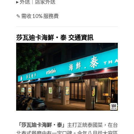
▸ 外送｜店家外送
✎ 需收 10% 服務費
莎瓦迪卡海鮮・泰 交通資訊
「莎瓦迪卡海鮮・泰」
主打正統泰國菜，在台
北泰式餐廳中有一定口碑。今年八月從大安區