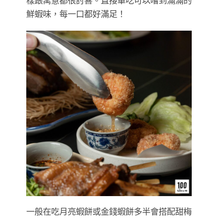
樣跟寓意都很討喜。直接單吃可以嚐到滿滿的
鮮蝦味，每一口都好滿足！
一般在吃月亮蝦餅或金錢蝦餅多半會搭配甜梅