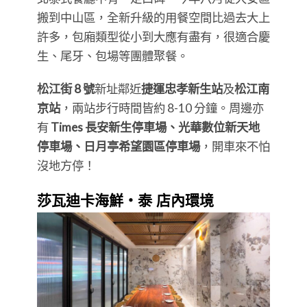
搬到中山區，全新升級的用餐空間比過去大上
許多，包廂類型從小到大應有盡有，很適合慶
生、尾牙、包場等團體聚餐。
松江街 8 號
新址鄰近
捷運忠孝新生站
及
松江南
京站
，兩站步行時間皆約 8-10 分鐘。周邊亦
有
Times 長安新生停車場、光華數位新天地
停車場、日月亭希望園區停車場
，開車來不怕
沒地方停！
莎瓦迪卡海鮮・泰 店內環境