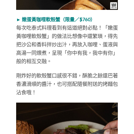
► 嫩蛋黃咖哩軟殼蟹（限量／$760）
每次吃泰式料理看到有這道絕對必點！「嫩蛋
黃咖哩軟殼蟹」的做法比想像中還繁瑣，得先
把沙公和香料拌炒出汁，再放入咖哩、蛋液與
高湯一同煨煮，呈現「你中有我，我中有你」
般的相互交融。
剛炸好的軟殼蟹口感很不錯，酥脆之餘還巴著
香濃滑順的醬汁，也可搭配隨餐附送的烤麵包
沾食哦！