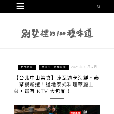
2023 年 10 月 4 日
台北百味
台灣的一百種味道
【台北中山美食】莎瓦迪卡海鮮・泰
｜聚餐新選！道地泰式料理華麗上
菜，還有 KTV 大包廂！