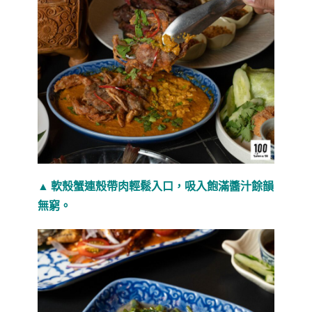
▲ 軟殼蟹連殼帶肉輕鬆入口，吸入飽滿醬汁餘韻
無窮。