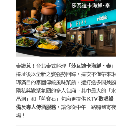
泰讚惹！台北泰式料理
「莎瓦迪卡海鮮・泰」
遷址後以全新之姿強勢回歸，這次不僅帶來琳
瑯滿目的泰國傳統風味菜餚，還打造多間兼顧
隱私與歡聚氛圍的多人包廂。其中最大的「水
晶洞」和「藍寶石」包廂更提供
KTV 歡唱設
備
及
專人侍酒服務
，讓你從中午一路嗨到宵夜
場！