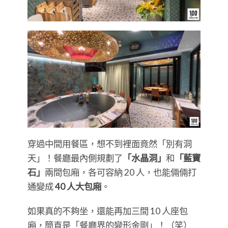
穿過中間用餐區，想不到裡面竟然「別有洞
天」！餐廳最內側規劃了
「水晶洞」
和
「藍寶
石」
兩間包廂，各可容納 20 人，也能倆倆打
通變成
40 人大包廂
。
如果真的不夠坐，還能再加三間 10 人座包
廂，簡直是「餐廳界的變形金剛」！（笑）