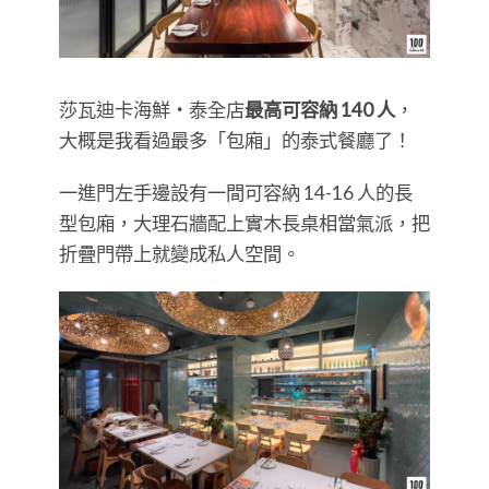
莎瓦迪卡海鮮・泰全店
最高可容納 140 人
，
大概是我看過最多「包廂」的泰式餐廳了！
一進門左手邊設有一間可容納 14-16 人的長
型包廂，大理石牆配上實木長桌相當氣派，把
折疊門帶上就變成私人空間。