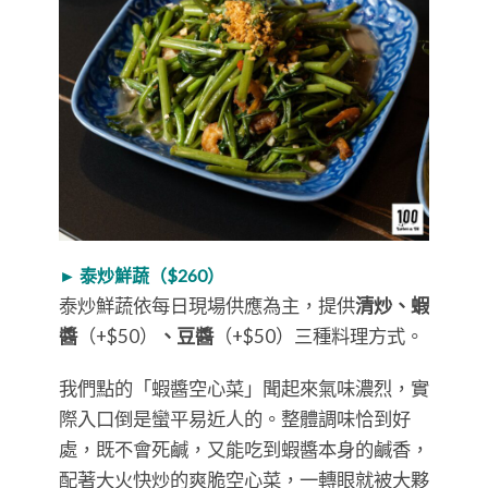
► 泰炒鮮蔬（$260）
泰炒鮮蔬依每日現場供應為主，提供
清炒、蝦
醬
（+$50）
、豆醬
（+$50）三種料理方式。
我們點的「蝦醬空心菜」聞起來氣味濃烈，實
際入口倒是蠻平易近人的。整體調味恰到好
處，既不會死鹹，又能吃到蝦醬本身的鹹香，
配著大火快炒的爽脆空心菜，一轉眼就被大夥