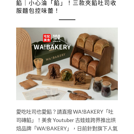
餡｜小心淪「餡」！三款夾餡吐司收
服麵包控味蕾！
愛吃吐司也愛餡？請直撥 WA!BAKERY「吐
司磚餡」！美食 Youtuber 古娃娃跨界推出烘
焙品牌「WA!BAKERY」，日前針對旗下人氣