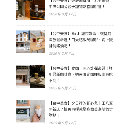
【台中美食】矽穀珈琲所｜老宅飄香！
中央公園旁親子寵物友善咖啡廳！
2026 年 3 月 17 日
【台中美食】Birth 城市聚落｜機捷特
區放鬆新選！白天吃飯喝咖啡，晚上變
身情緒酒吧！
2026 年 2 月 9 日
【台中美食】食咖｜開心炸彈來襲！逢
甲最新咖啡廳，週末限定咖哩飯晚來吃
不到！
2025 年 5 月 25 日
【台中美食】夕日裡的花心鬼｜王八蛋
開新店？懷舊叭噗冰變身勤美潮萌散步
甜點！
2025 年 5 月 19 日