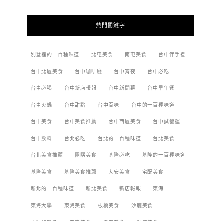
熱門關鍵字
別墅裡的一百種味道
北屯美食
南屯美食
台中伴手禮
台中北區美食
台中咖啡廳
台中宵夜
台中必吃
台中必喝
台中新店報報
台中新開幕
台中早午餐
台中火鍋
台中甜點
台中百味
台中的一百種味道
台中美食
台中美食推薦
台中西區美食
台中試營運
台中飲料
台北必吃
台北的一百種味道
台北美食
台北美食推薦
團購美食
基隆必吃
基隆的一百種味道
基隆美食
基隆美食推薦
大安美食
宅配美食
新北的一百種味道
新北美食
新店報報
東海
東海大學
東海美食
板橋美食
沙鹿美食