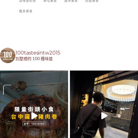
百味旅形色
西屯美食
逢甲美食
防疫美食
龍井美食
100tastesintw2015
別墅裡的 100 種味道