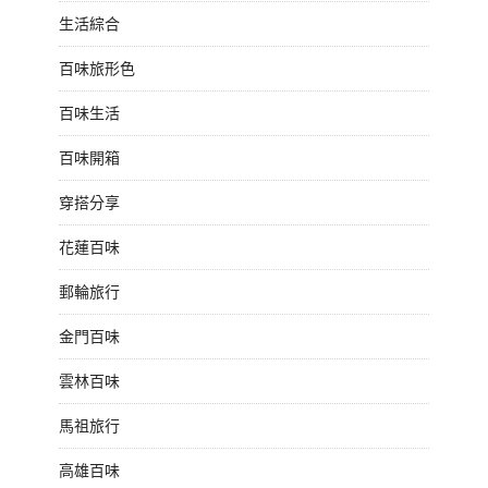
生活綜合
百味旅形色
百味生活
百味開箱
穿搭分享
花蓮百味
郵輪旅行
金門百味
雲林百味
馬祖旅行
高雄百味