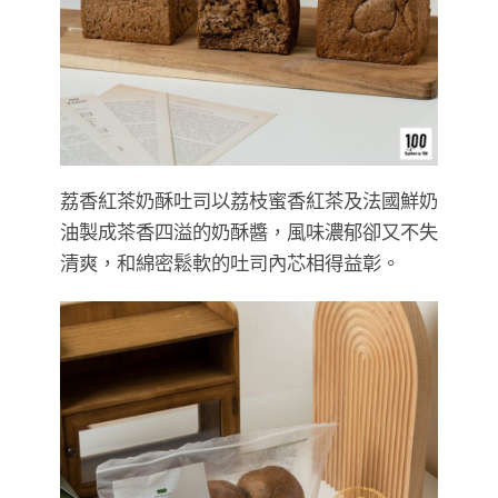
荔香紅茶奶酥吐司以荔枝蜜香紅茶及法國鮮奶
油製成茶香四溢的奶酥醬，風味濃郁卻又不失
清爽，和綿密鬆軟的吐司內芯相得益彰。