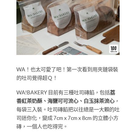
WA！也太可愛了吧！第一次看到用夾鏈袋裝
的吐司覺得超Ｑ！
WA!BAKERY 目前有三種吐司磚餡，包括
荔
香紅茶奶酥、海鹽可可流心、白玉抹茶流心
，
每袋三入裝。吐司磚餡把以往總是一大顆的吐
司迷你化，變成 7cm x 7cm x 8cm 的立體小方
磚，一個人也吃得完。