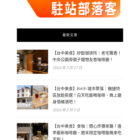
最新文章
【台中美食】矽穀珈琲所｜老宅飄香！
中央公園旁親子寵物友善咖啡廳！
2026 年 3 月 17 日
【台中美食】Birth 城市聚落｜機捷特
區放鬆新選！白天吃飯喝咖啡，晚上變
身情緒酒吧！
2026 年 2 月 9 日
【台中美食】食咖｜開心炸彈來襲！逢
甲最新咖啡廳，週末限定咖哩飯晚來吃
不到！