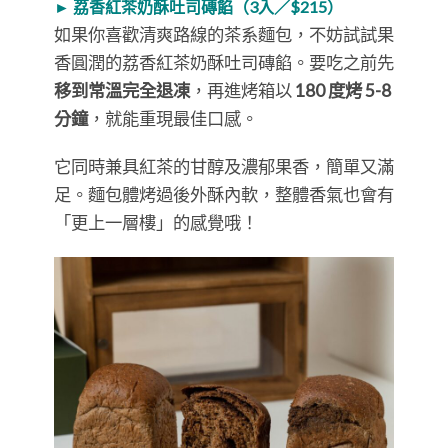
► 荔香紅茶奶酥吐司磚餡（3入／$215）
如果你喜歡清爽路線的茶系麵包，不妨試試果
香圓潤的荔香紅茶奶酥吐司磚餡。要吃之前先
移到常溫完全退凍
，再進烤箱以
180 度烤 5-8
分鐘
，就能重現最佳口感。
它同時兼具紅茶的甘醇及濃郁果香，簡單又滿
足。麵包體烤過後外酥內軟，整體香氣也會有
「更上一層樓」的感覺哦！