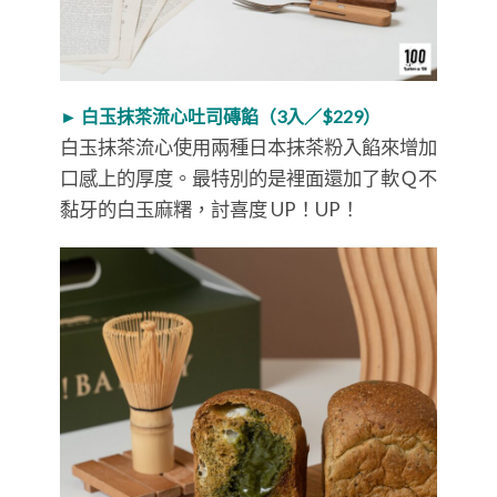
► 白玉抹茶流心吐司磚餡（3入／$229）
白玉抹茶流心使用兩種日本抹茶粉入餡來增加
口感上的厚度。最特別的是裡面還加了軟Ｑ不
黏牙的白玉麻糬，討喜度 UP！UP！