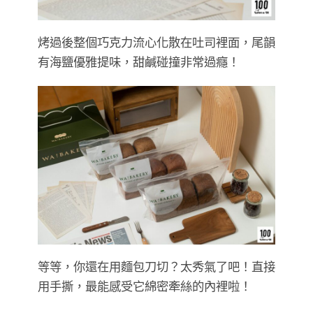
烤過後整個巧克力流心化散在吐司裡面，尾韻
有海鹽優雅提味，甜鹹碰撞非常過癮！
等等，你還在用麵包刀切？太秀氣了吧！直接
用手撕，最能感受它綿密牽絲的內裡啦！