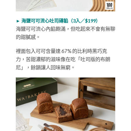
► 海鹽可可流心吐司磚餡（3入／$199）
海鹽可可流心內餡飽滿，但吃起來不會有無聊
的甜膩感。
裡面包入可可含量達 67% 的比利時黑巧克
力，苦甜濃郁的滋味像在吃「吐司版的布朗
尼」，餘韻讓人回味無窮。