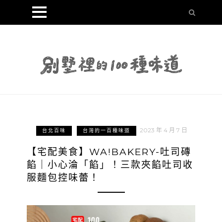
2023 年 4 月 7 日
台北百味
台灣的一百種味道
【宅配美食】WA!BAKERY-吐司磚
餡｜小心淪「餡」！三款夾餡吐司收
服麵包控味蕾！