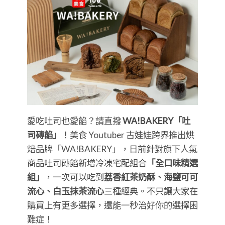
愛吃吐司也愛餡？請直撥
WA!BAKERY「吐
司磚餡」
！美食 Youtuber 古娃娃跨界推出烘
焙品牌「WA!BAKERY」，日前針對旗下人氣
商品吐司磚餡新增冷凍宅配組合
「全口味精選
組」
，一次可以吃到
荔香紅茶奶酥、海鹽可可
流心、白玉抹茶流心
三種經典。不只讓大家在
購買上有更多選擇，還能一秒治好你的選擇困
難症！