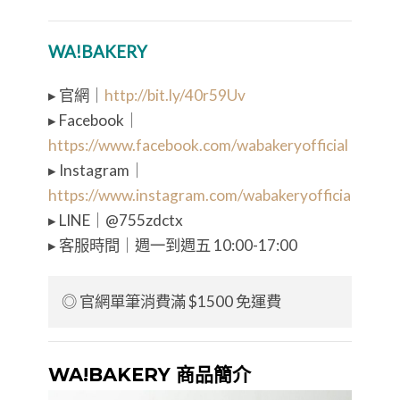
WA!BAKERY
▸ 官網｜
http://bit.ly/40r59Uv
▸ Facebook｜
https://www.facebook.com/wabakeryofficial
▸ Instagram｜
https://www.instagram.com/wabakeryofficial/
▸ LINE｜@755zdctx
▸ 客服
時間｜週一到週五
10:00-17:00
◎ 官網單筆消費滿 $1500 免運費
WA!BAKERY 商品簡介