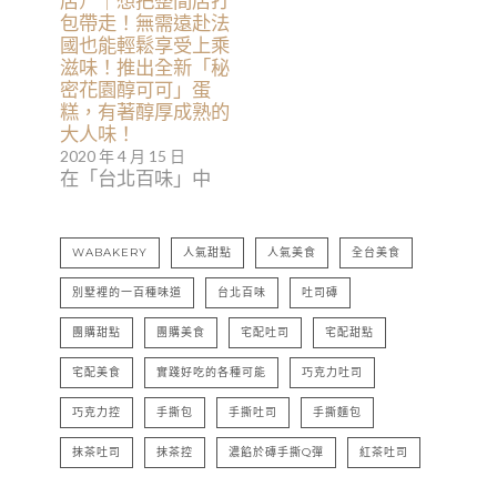
店）｜想把整間店打
包帶走！無需遠赴法
國也能輕鬆享受上乘
滋味！推出全新「秘
密花園醇可可」蛋
糕，有著醇厚成熟的
大人味！
2020 年 4 月 15 日
在「台北百味」中
WABAKERY
人氣甜點
人氣美食
全台美食
別墅裡的一百種味道
台北百味
吐司磚
團購甜點
團購美食
宅配吐司
宅配甜點
宅配美食
實踐好吃的各種可能
巧克力吐司
巧克力控
手撕包
手撕吐司
手撕麵包
抹茶吐司
抹茶控
濃餡於磚手撕Q彈
紅茶吐司