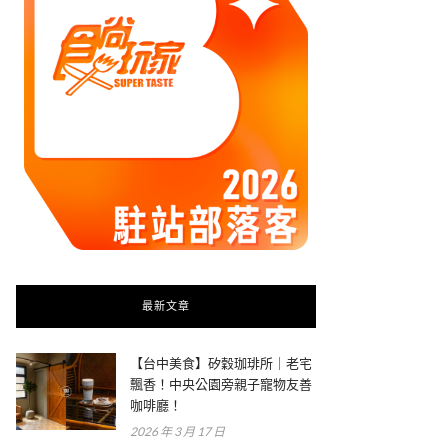
最新文章
【台中美食】矽穀珈琲所｜老宅
飄香！中央公園旁親子寵物友善
咖啡廳！
2026 年 3 月 17 日