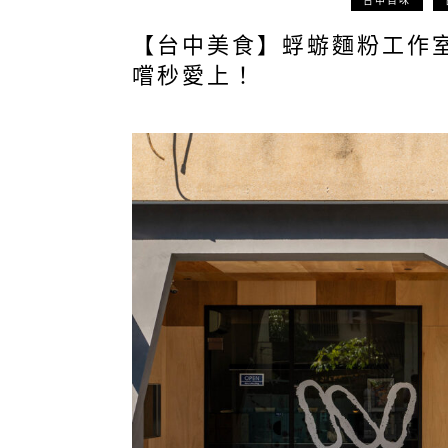
台中百味
【台中美食】蜉蝣麵粉工作
嚐秒愛上！