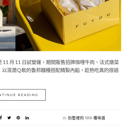
11 月 11 日試營運，期間販售招牌咖哩牛肉、法式燉菜
，以濕潤Ｑ軟的魯邦麵種搭配精製內餡，趁熱吃真的很過
NTINUE READING
別墅裡的 100 種味道
By