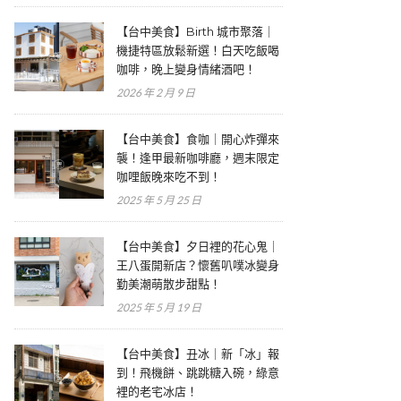
【台中美食】Birth 城市聚落｜
機捷特區放鬆新選！白天吃飯喝
咖啡，晚上變身情緒酒吧！
2026 年 2 月 9 日
【台中美食】食咖｜開心炸彈來
襲！逢甲最新咖啡廳，週末限定
咖哩飯晚來吃不到！
2025 年 5 月 25 日
【台中美食】夕日裡的花心鬼｜
王八蛋開新店？懷舊叭噗冰變身
勤美潮萌散步甜點！
2025 年 5 月 19 日
【台中美食】丑冰｜新「冰」報
到！飛機餅、跳跳糖入碗，綠意
裡的老宅冰店！