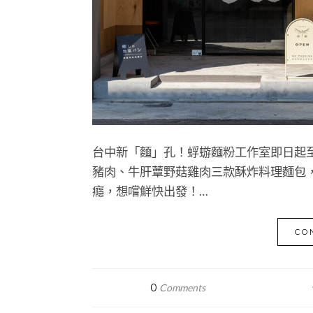
台中新「麵」孔！蜉蝣麵粉工作室即日起至 
豬肉、牛肝蕈野菇雞肉三款酥炸料理麵包
癮，想嚐鮮快出發！…
CO
0
Comments