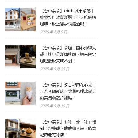
【台中美食】Birth 城市聚落｜
機捷特區放鬆新選！白天吃飯喝
咖啡，晚上變身情緒酒吧！
2026 年 2 月 9 日
【台中美食】食咖｜開心炸彈來
襲！逢甲最新咖啡廳，週末限定
咖哩飯晚來吃不到！
2025 年 5 月 25 日
【台中美食】夕日裡的花心鬼｜
王八蛋開新店？懷舊叭噗冰變身
勤美潮萌散步甜點！
2025 年 5 月 19 日
【台中美食】丑冰｜新「冰」報
到！飛機餅、跳跳糖入碗，綠意
裡的老宅冰店！