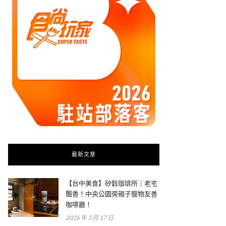
最新文章
【台中美食】矽穀珈琲所｜老宅
飄香！中央公園旁親子寵物友善
咖啡廳！
2026 年 3 月 17 日