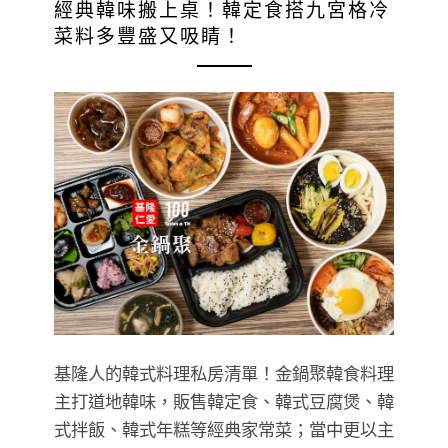
經典韓味搬上桌！韓定食搭九宮格冷
菜料多豐盛又吸睛！
基隆人的韓式料理私房清單！金鍋聚韓食料理
主打道地韓味，販售韓定食、韓式豆腐煲、韓
式拌飯、韓式年糕等經典家常菜；當中更以主