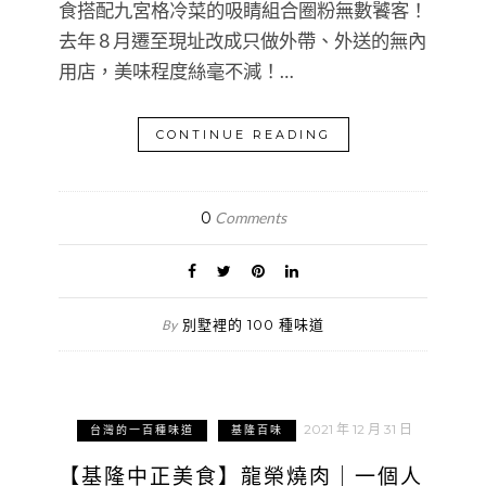
食搭配九宮格冷菜的吸睛組合圈粉無數饕客！
去年 8 月遷至現址改成只做外帶、外送的無內
用店，美味程度絲毫不減！…
CONTINUE READING
0
Comments
別墅裡的 100 種味道
By
2021 年 12 月 31 日
台灣的一百種味道
基隆百味
【基隆中正美食】龍榮燒肉｜一個人