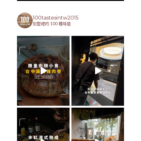
100tastesintw2015
別墅裡的 100 種味道