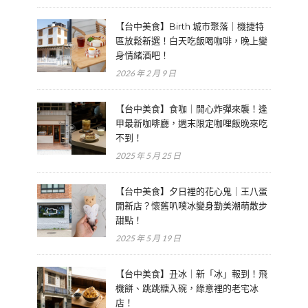
【台中美食】Birth 城市聚落｜機捷特
區放鬆新選！白天吃飯喝咖啡，晚上變
身情緒酒吧！
2026 年 2 月 9 日
【台中美食】食咖｜開心炸彈來襲！逢
甲最新咖啡廳，週末限定咖哩飯晚來吃
不到！
2025 年 5 月 25 日
【台中美食】夕日裡的花心鬼｜王八蛋
開新店？懷舊叭噗冰變身勤美潮萌散步
甜點！
2025 年 5 月 19 日
【台中美食】丑冰｜新「冰」報到！飛
機餅、跳跳糖入碗，綠意裡的老宅冰
店！