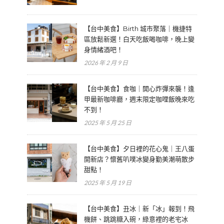
【台中美食】Birth 城市聚落｜機捷特
區放鬆新選！白天吃飯喝咖啡，晚上變
身情緒酒吧！
2026 年 2 月 9 日
【台中美食】食咖｜開心炸彈來襲！逢
甲最新咖啡廳，週末限定咖哩飯晚來吃
不到！
2025 年 5 月 25 日
【台中美食】夕日裡的花心鬼｜王八蛋
開新店？懷舊叭噗冰變身勤美潮萌散步
甜點！
2025 年 5 月 19 日
【台中美食】丑冰｜新「冰」報到！飛
機餅、跳跳糖入碗，綠意裡的老宅冰