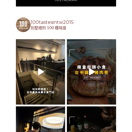
100tastesintw2015
別墅裡的 100 種味道