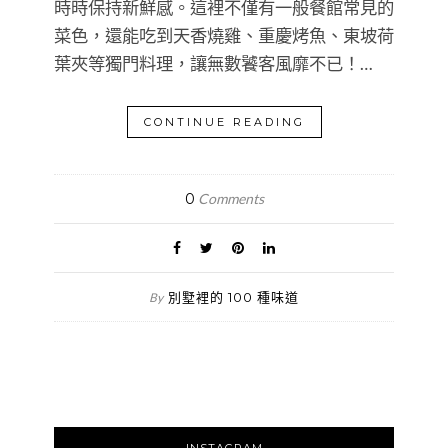
時時保持新鮮感。這裡不僅有一般餐館常見的
菜色，還能吃到天香燒雞、重慶烤魚、東坡荷
葉夾等獨門料理，讓無數饕客風靡不已！…
CONTINUE READING
0
Comments
別墅裡的 100 種味道
By
INSTAGRAM