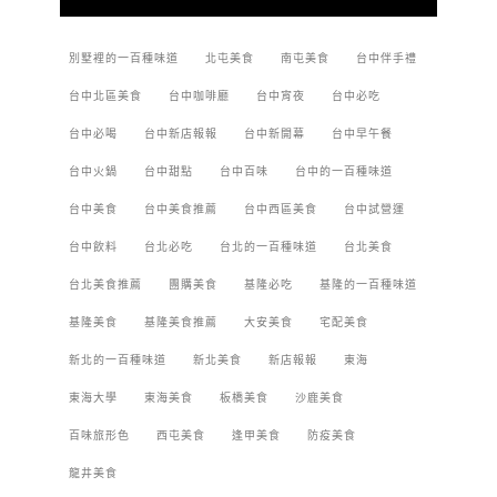
別墅裡的一百種味道
北屯美食
南屯美食
台中伴手禮
台中北區美食
台中咖啡廳
台中宵夜
台中必吃
台中必喝
台中新店報報
台中新開幕
台中早午餐
台中火鍋
台中甜點
台中百味
台中的一百種味道
台中美食
台中美食推薦
台中西區美食
台中試營運
台中飲料
台北必吃
台北的一百種味道
台北美食
台北美食推薦
團購美食
基隆必吃
基隆的一百種味道
基隆美食
基隆美食推薦
大安美食
宅配美食
新北的一百種味道
新北美食
新店報報
東海
東海大學
東海美食
板橋美食
沙鹿美食
百味旅形色
西屯美食
逢甲美食
防疫美食
龍井美食