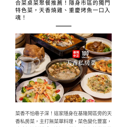
合菜桌菜聚餐推薦！隱身市區的獨門
特色菜，天香燒雞、重慶烤魚一口入
魂！
菜香不怕巷子深！這家隱身在基隆鬧區旁的天
香私房菜，主打無菜單料理，菜色變化豐富，