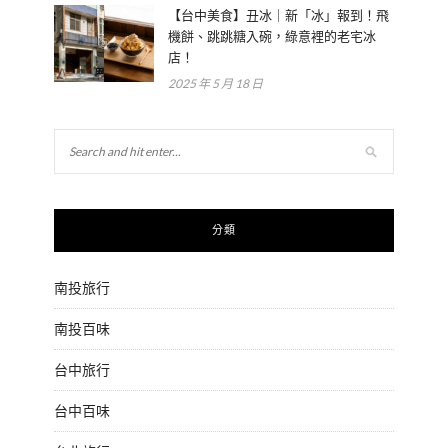
【台中美食】丑冰｜新「冰」報到！飛
機餅、跳跳糖入碗，綠意裡的老宅冰
店！
2025 年 5 月 18 日
分類
南投旅行
南投百味
台中旅行
台中百味