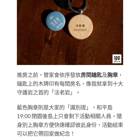
進房之前，管家會依序發放
房間鑰匙
及
胸章
，
鑰匙上的木牌印有每間房名，像我就拿到十大
守護岩之首的「法老岩」。
藍色胸章則是大家的「識別證」，和平島
19:00 閉園後島上只會剩下活動相關人員，隨
身別上胸章方便快速確認彼此身份，活動結束
可以把它帶回家做紀念！