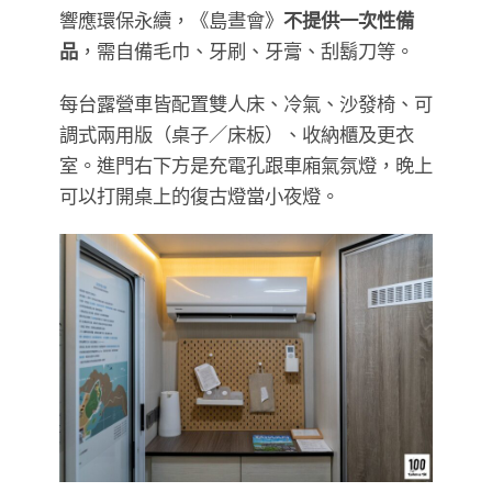
響應環保永續，《島晝會》
不提供一次性備
品
，需自備毛巾、牙刷、牙膏、刮鬍刀等。
每台露營車皆配置雙人床、冷氣、沙發椅、可
調式兩用版（桌子／床板）、收納櫃及更衣
室。進門右下方是充電孔跟車廂氣氛燈，晚上
可以打開桌上的復古燈當小夜燈。