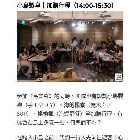
小島製皂｜加購行程（14:00-15:30）
參加《島晝會》的同時，團隊也有規劃
小島製
皂
（手工皂 DIY）、
海的探索
（獨木舟／
SUP）、
換換氣
（海邊野餐）等加購行程，有
機會在島上多玩一點，何樂而不為？
在踏入小島之前，我們一行人先前往遊客中心