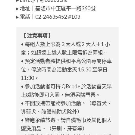
▸ 地址｜基隆市中正區平一路360號
▸ 電話｜02-24635452 #103
【 注意事項 】
• 每組人數上限為 3 大人或 2 大人＋1 小
童；如超過上述人數上限需拆為兩組。
• 預定活動者將提供和平島公園專屬停車
位，停放時間為活動當天 15:30 至隔日
11:30。
• 參加活動者可持 QRcode 於活動首天早
上8點後即可入園，無須另購門票。
• 不開放攜帶寵物參加活動。（導盲犬、
導聾犬、肢體輔助犬除外）
• 響應永續旅遊，請自備毛巾及其他個人
盥洗用品。（牙刷、牙膏等）