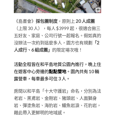
《島晝會》
採包團制度
，原則上
20 人成團
（上限 30 人），每人 $3999 起，很適合揪三
五好友、家庭、公司行號一起報名。假如真的
沒辦法一次約到這麼多人，園方也有規劃
「2
人成行、6 組成團」
的限定場次哦！
活動全程皆在和平島地質公園內進行，晚上住
在遊客中心旁邊的
點點營地
。園內共有 10 輛
露營車，每車最多可住 3 人。
房間以和平島「十大守護岩」命名，分別為法
老岩、黑鳶岩、金剛岩、豬頭岩、人面獅身
岩、彈塗魚岩、海豹岩、鱷魚岩淚、花豹岩，
藉此帶入更鮮明的地域感。