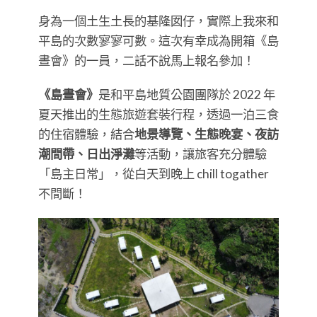
身為一個土生土長的基隆囡仔，實際上我來和
平島的次數寥寥可數。這次有幸成為開箱《島
晝會》的一員，二話不說馬上報名參加！
《島晝會》
是和平島地質公園團隊於 2022 年
夏天推出的生態旅遊套裝行程，透過一泊三食
的住宿體驗，結合
地景導覽、生態晚宴、夜訪
潮間帶、日出淨灘
等活動，讓旅客充分體驗
「島主日常」，從白天到晚上 chill togather
不間斷！