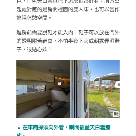
色，在藍天白雲襯托下怎麼拍都好看。前方凸
起處對應的是房間裡面的雙人床，也可以當作
遮陽休憩空間。
進房前需要脫鞋才能入內，鞋子可以放在門外
的透明附蓋鞋盒，不怕半夜下雨或朝露弄濕鞋
子，很貼心欸！
▲ 在車廂探頭向外看，瞬間被藍天白雲療
癒。