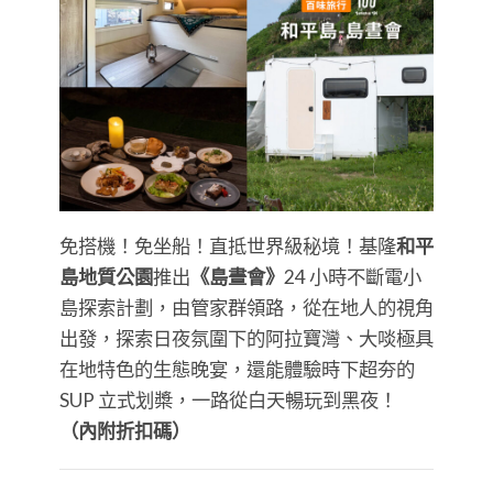
免搭機！免坐船！直抵世界級秘境！基隆
和平
島地質公園
推出
《島晝會》
24 小時不斷電小
島探索計劃，由管家群領路，從在地人的視角
出發，探索日夜氛圍下的阿拉寶灣、大啖極具
在地特色的生態晚宴，還能體驗時下超夯的
SUP 立式划槳，一路從白天暢玩到黑夜！
（內附折扣碼）