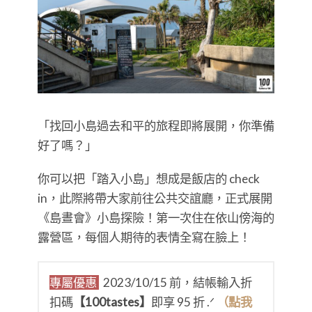
「找回小島過去和平的旅程即將展開，你準備
好了嗎？」
你可以把「踏入小島」想成是飯店的 check
in，此際將帶大家前往公共交誼廳，正式展開
《島晝會》小島探險！第一次住在依山傍海的
露營區，每個人期待的表情全寫在臉上！
專屬優惠
2023/10/15 前，結帳輸入折
扣碼
【100tastes】
即享 95 折 .ᐟ
（點我