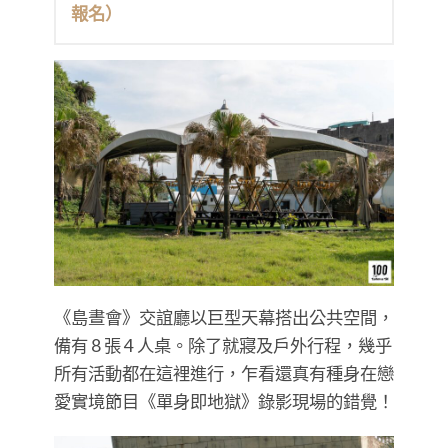
報名）
《島晝會》交誼廳以巨型天幕搭出公共空間，
備有 8 張 4 人桌。除了就寢及戶外行程，幾乎
所有活動都在這裡進行，乍看還真有種身在戀
愛實境節目《單身即地獄》錄影現場的錯覺！