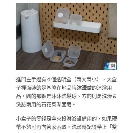
進門左手邊有 4 個透明盒（兩大兩小），大盒
子裡面裝的是基隆在地品牌
沐澧
做的沐浴用
品，圓的那顆是沐沐洗髮球、方的則是洗澡 &
洗臉兩用的石花菜潔面皂。
小盒子的零錢是拿來投淋浴設備用的，如果硬
幣不夠可再向管家索取，洗澡時記得帶上「雙