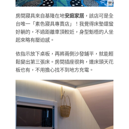
房間寢具來自基隆在地
安庭家居
，該店可是全
台唯一「素色寢具專賣店」！我覺得床墊還蠻
好躺的，不過距離車頂較近，身型魁梧的人坐
起來略有壓迫感。
依指示放下桌板，再將兩側沙發鋪平，就能輕
鬆變出第三張床。房間插座很夠，連床頭天花
板也有，不用擔心找不到地方充電。