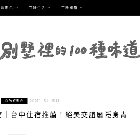
味旅形色
百味生活
百味開箱
2021 年 3 月 15 日
百味旅形色
館｜台中住宿推薦！絕美交誼廳隱身青