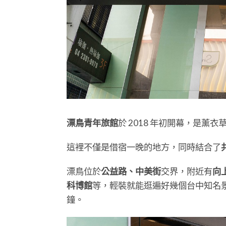
漂鳥青年旅館
於 2018 年初開幕，是薰
這裡不僅是借宿一晚的地方，同時結合了
漂鳥位於
公益路、中美街
交界，附近有
向
科博館
等，輕裝就能逛遍好幾個台中知名
鐘。