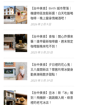
【台中美食】Birth 城市聚落｜
機捷特區放鬆新選！白天吃飯喝
咖啡，晚上變身情緒酒吧！
2026 年 2 月 9 日
【台中美食】食咖｜開心炸彈來
襲！逢甲最新咖啡廳，週末限定
咖哩飯晚來吃不到！
2025 年 5 月 25 日
【台中美食】夕日裡的花心鬼｜
王八蛋開新店？懷舊叭噗冰變身
勤美潮萌散步甜點！
2025 年 5 月 19 日
【台中美食】丑冰｜新「冰」報
到！飛機餅、跳跳糖入碗，綠意
裡的老宅冰店！