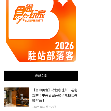
最新文章
【台中美食】矽穀珈琲所｜老宅
飄香！中央公園旁親子寵物友善
咖啡廳！
2026 年 3 月 17 日