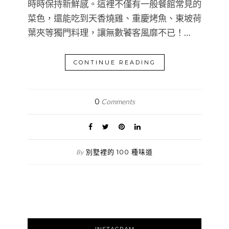
時時保持新鮮感。這裡不僅有一般餐館常見的
菜色，還能吃到天香燒雞、重慶烤魚、東坡荷
葉夾等獨門料理，讓無數饕客風靡不已！…
CONTINUE READING
0
Comments
別墅裡的 100 種味道
By
INSTAGRAM