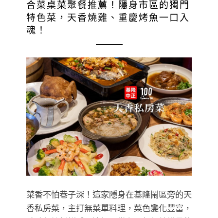
合菜桌菜聚餐推薦！隱身市區的獨門
特色菜，天香燒雞、重慶烤魚一口入
魂！
菜香不怕巷子深！這家隱身在基隆鬧區旁的天
香私房菜，主打無菜單料理，菜色變化豐富，