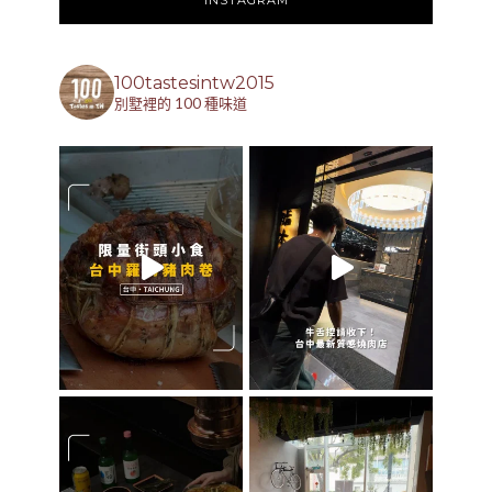
100tastesintw2015
別墅裡的 100 種味道