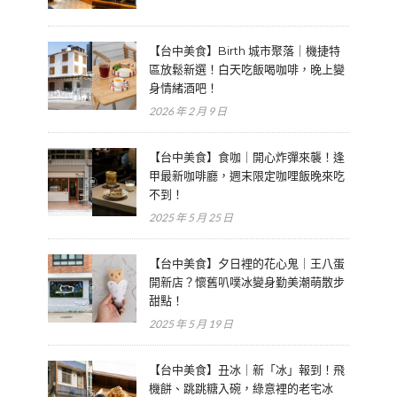
【台中美食】Birth 城市聚落｜機捷特
區放鬆新選！白天吃飯喝咖啡，晚上變
身情緒酒吧！
2026 年 2 月 9 日
【台中美食】食咖｜開心炸彈來襲！逢
甲最新咖啡廳，週末限定咖哩飯晚來吃
不到！
2025 年 5 月 25 日
【台中美食】夕日裡的花心鬼｜王八蛋
開新店？懷舊叭噗冰變身勤美潮萌散步
甜點！
2025 年 5 月 19 日
【台中美食】丑冰｜新「冰」報到！飛
機餅、跳跳糖入碗，綠意裡的老宅冰