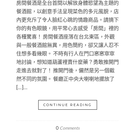
房間餐酒是全台首間以解放身體慾望為主題的
餐酒館，以創意手法呈現菜色的多元風貌，店
內更充斥了令人臉紅心跳的情趣商品。請摘下
你的有色眼鏡，用平常心去感受「房間」裡的
各種驚喜！ 房間餐酒座落在台北東區，外觀
與一般餐酒館無異，用色簡約，卻又讓人忍不
住想多看幾眼。 不時有行人在門口窸窸窣窣
地討論，想知道葫蘆裡賣什麼藥？勇敢推開門
走進去就對了！ 推開門後，儼然是另一個截
然不同的氛圍。 餐廳正中央大喇喇地擺放了
[…]…
CONTINUE READING
0
Comments