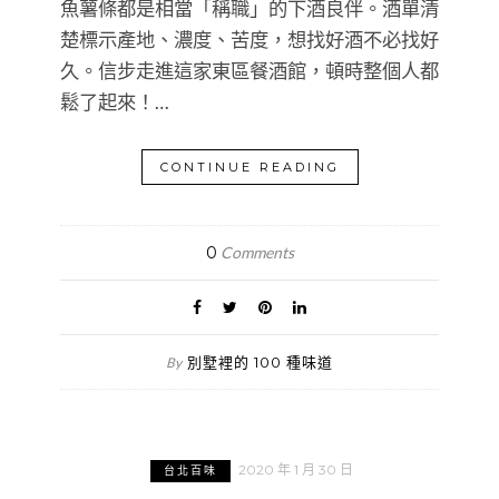
魚薯條都是相當「稱職」的下酒良伴。酒單清
楚標示產地、濃度、苦度，想找好酒不必找好
久。信步走進這家東區餐酒館，頓時整個人都
鬆了起來！…
CONTINUE READING
0
Comments
別墅裡的 100 種味道
By
2020 年 1 月 30 日
台北百味