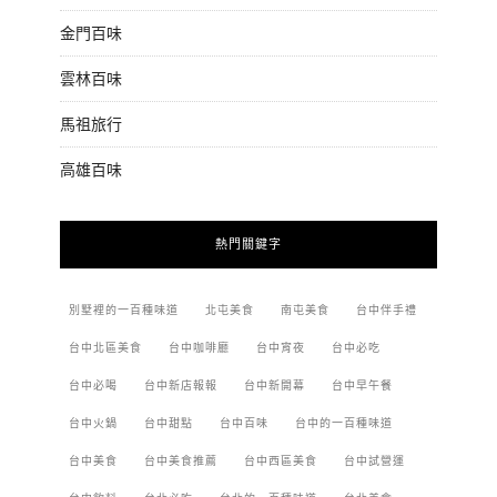
金門百味
雲林百味
馬祖旅行
高雄百味
熱門關鍵字
別墅裡的一百種味道
北屯美食
南屯美食
台中伴手禮
台中北區美食
台中咖啡廳
台中宵夜
台中必吃
台中必喝
台中新店報報
台中新開幕
台中早午餐
台中火鍋
台中甜點
台中百味
台中的一百種味道
台中美食
台中美食推薦
台中西區美食
台中試營運