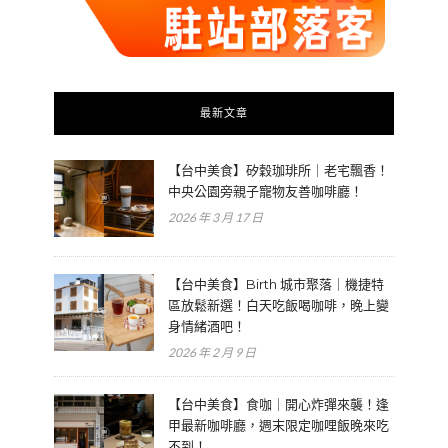
最新文章
【台中美食】矽穀珈琲所｜老宅飄香！
中央公園旁親子寵物友善咖啡廳！
2026 年 3 月 17 日
【台中美食】Birth 城市聚落｜機捷特
區放鬆新選！白天吃飯喝咖啡，晚上變
身情緒酒吧！
2026 年 2 月 9 日
【台中美食】食咖｜開心炸彈來襲！逢
甲最新咖啡廳，週末限定咖哩飯晚來吃
不到！