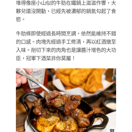
堆得像座小山似的牛肋在鐵鍋上滋滋作響，大
夥兒還沒開動，已經先被濃郁的鍋氣勾起了食
慾。
牛肋條即使經過長時間烹調，依然能維持不錯
的口感。肉塊先經過手工修清，再以紅酒燉至
入味。削切下來的肉角也是讓醬汁增色的大功
臣，冠軍下酒菜非你莫屬！