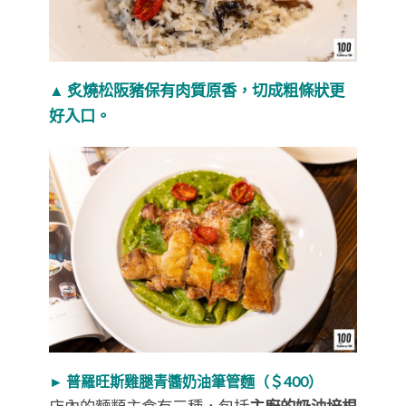
▲ 炙燒松阪豬保有肉質原香，切成粗條狀更
好入口。
► 普羅旺斯雞腿青醬奶油筆管麵（＄400）