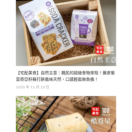
【宅配美食】自然主意｜親民的超級食物來啦！蕎麥紫
菜奇亞籽蘇打餅風味天然，口感輕盈無負擔！
2020 年 11 月 10 日