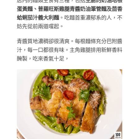
店內的麵類主食有三種，包括
主廚的奶油培根
蛋黃麵、普羅旺斯雞腿青醬奶油筆管麵及茴香
蛤蜊茄汁義大利麵
。吃麵首重濃郁系的人，不
妨先從前兩道嚐起。
青醬質地濃稠卻很清爽。每根麵條充分巴附醬
汁，每一口都很有味。主角雞腿排用新鮮香料
醃製，吃來香氣十足，