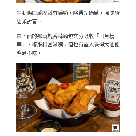
牛肋條口感腴嫩有嚼勁，略帶點筋感，風味酸
甜頗討喜。
最下面的那兩塊香蒜麵包充分吸收「日月精
華」，嚐來相當涮嘴，但也有些人覺得太油便
略過不吃。