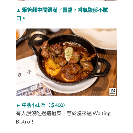
▲ 筆管麵中間鑲滿了青醬，香氣馥郁不膩
口。
► 牛肋小山丘（＄400）
有人說沒吃過這道菜，等於沒來過 Waiting
Bistro！