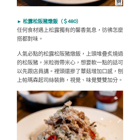
► 松露松阪豬燉飯（＄480）
任何食材遇上松露獨有的馨香氣息，彷彿怎麼
搭都對味。
人氣必點的松露松阪豬燉飯，上頭堆疊炙燒過
的松阪豬，米粒微帶米心，想要軟一點的話可
以先跟店員講。裡頭還摻了蕈菇增加口感，刨
上帕瑪森起司絲裝飾，視覺、味覺雙雙加分。