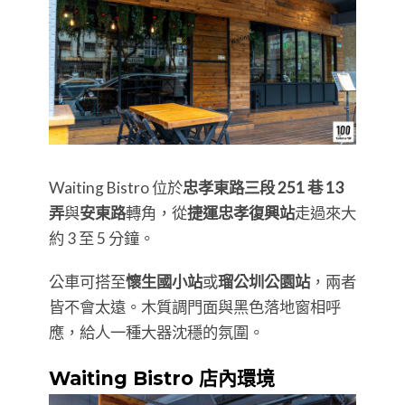
Waiting Bistro 位於
忠孝東路三段 251 巷 13
弄
與
安東路
轉角，從
捷運忠孝復興站
走過來大
約 3 至 5 分鐘。
公車可搭至
懷生國小站
或
瑠公圳公園站
，兩者
皆不會太遠。木質調門面與黑色落地窗相呼
應，給人一種大器沈穩的氛圍。
Waiting Bistro 店內環境