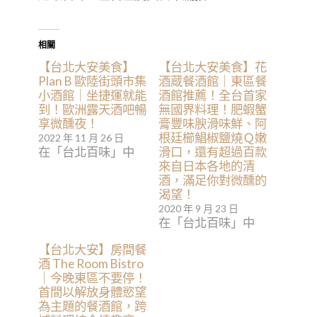
相關
【台北大安美食】
【台北大安美食】花
Plan B 歐陸街頭市集
酒蔵餐酒館｜東區餐
小酒館｜坐捷運就能
酒館推薦！全台首家
到！歐洲露天酒吧暢
無國界料理！肥蝦蟹
享微醺夜！
膏豐味腴滑味鮮、阿
根廷櫛鯧椒鹽燒Ｑ嫩
2022 年 11 月 26 日
在「台北百味」中
滑口，還有超過百款
來自日本各地的清
酒，滿足你對微醺的
渴望！
2020 年 9 月 23 日
在「台北百味」中
【台北大安】房間餐
酒 The Room Bistro
｜今晚東區不要停！
首間以解放身體慾望
為主題的餐酒館，跨