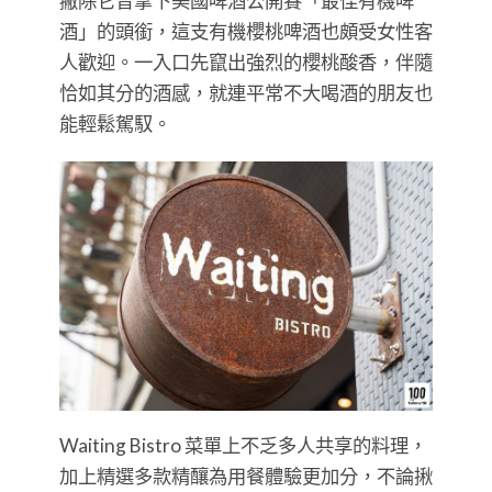
撇除它曾拿下美國啤酒公開賽「最佳有機啤
酒」的頭銜，這支有機櫻桃啤酒也頗受女性客
人歡迎。一入口先竄出強烈的櫻桃酸香，伴隨
恰如其分的酒感，就連平常不大喝酒的朋友也
能輕鬆駕馭。
Waiting Bistro 菜單上不乏多人共享的料理，
加上精選多款精釀為用餐體驗更加分，不論揪