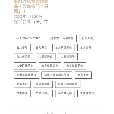
域料理結合情趣商
品，等你來開「房
間」！
2020 年 1 月 30 日
在「台北百味」中
WAITINGBISTRO
別墅裡的一百種味道
台北外燴
台北必吃
台北美食
台北美食推薦
台北酒吧
台北餐酒館
大安區美食
大安區酒吧
大安區餐酒館
忠孝復興美食
忠孝復興酒吧
忠孝復興餐酒館
捷運忠孝復興站美食
東區美食
東區酒吧
東區餐酒館
松露松阪豬燉飯
炸魚薯條
牛肋小山丘
等待餐酒館
青醬雞腿麵