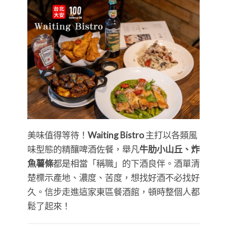
美味值得等待！
Waiting Bistro
主打以各類風
味型態的精釀啤酒佐餐，舉凡
牛肋小山丘、炸
魚薯條
都是相當「稱職」的下酒良伴。酒單清
楚標示產地、濃度、苦度，想找好酒不必找好
久。信步走進這家東區餐酒館，頓時整個人都
鬆了起來！