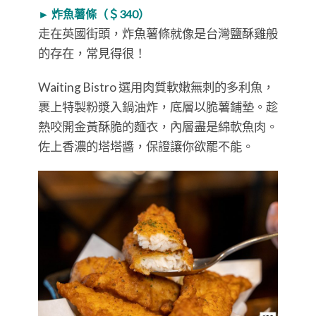
► 炸魚薯條（＄340）
走在英國街頭，炸魚薯條就像是台灣鹽酥雞般
的存在，常見得很！
Waiting Bistro 選用肉質軟嫩無刺的多利魚，
裹上特製粉漿入鍋油炸，底層以脆薯鋪墊。趁
熱咬開金黃酥脆的麵衣，內層盡是綿軟魚肉。
佐上香濃的塔塔醬，保證讓你欲罷不能。