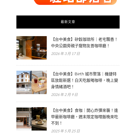
最新文章
【台中美食】矽穀珈琲所｜老宅飄香！
中央公園旁親子寵物友善咖啡廳！
2026 年 3 月 17 日
【台中美食】Birth 城市聚落｜機捷特
區放鬆新選！白天吃飯喝咖啡，晚上變
身情緒酒吧！
2026 年 2 月 9 日
【台中美食】食咖｜開心炸彈來襲！逢
甲最新咖啡廳，週末限定咖哩飯晚來吃
不到！
2025 年 5 月 25 日