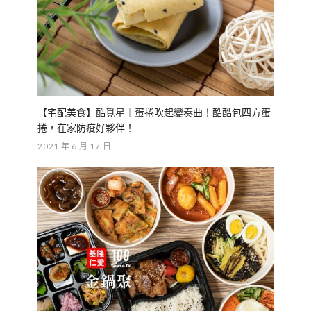
【宅配美食】酷覓星｜蛋捲吹起變奏曲！酷酷包四方蛋
捲，在家防疫好夥伴！
2021 年 6 月 17 日