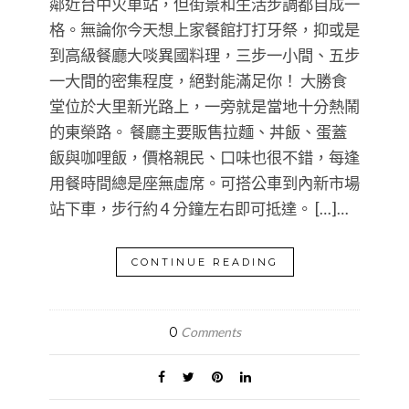
鄰近台中火車站，但街景和生活步調都自成一
格。無論你今天想上家餐館打打牙祭，抑或是
到高級餐廳大啖異國料理，三步一小間、五步
一大間的密集程度，絕對能滿足你！ 大勝食
堂位於大里新光路上，一旁就是當地十分熱鬧
的東榮路。 餐廳主要販售拉麵、丼飯、蛋蓋
飯與咖哩飯，價格親民、口味也很不錯，每逢
用餐時間總是座無虛席。可搭公車到內新市場
站下車，步行約 4 分鐘左右即可抵達。 […]…
CONTINUE READING
0
Comments