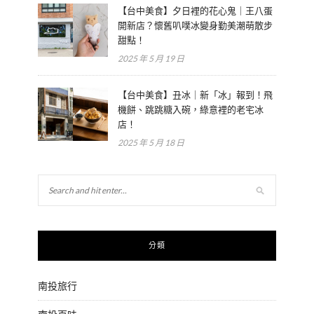
【台中美食】夕日裡的花心鬼｜王八蛋
開新店？懷舊叭噗冰變身勤美潮萌散步
甜點！
2025 年 5 月 19 日
【台中美食】丑冰｜新「冰」報到！飛
機餅、跳跳糖入碗，綠意裡的老宅冰
店！
2025 年 5 月 18 日
分類
南投旅行