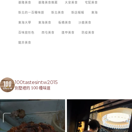
基隆美食
基隆美食推薦
大安美食
宅配美食
新北的一百種味道
新北美食
新店報報
東海
東海大學
東海美食
板橋美食
沙鹿美食
百味旅形色
西屯美食
逢甲美食
防疫美食
龍井美食
100tastesintw2015
別墅裡的 100 種味道