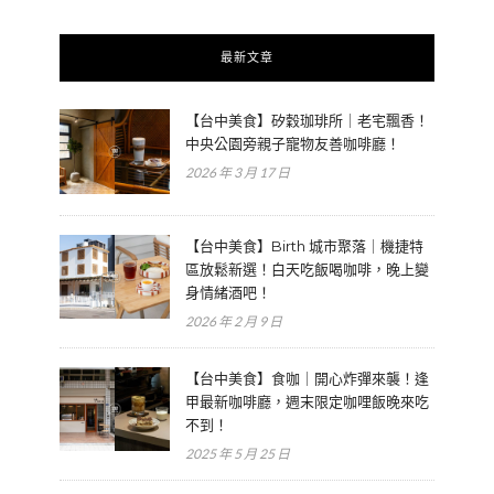
最新文章
【台中美食】矽穀珈琲所｜老宅飄香！
中央公園旁親子寵物友善咖啡廳！
2026 年 3 月 17 日
【台中美食】Birth 城市聚落｜機捷特
區放鬆新選！白天吃飯喝咖啡，晚上變
身情緒酒吧！
2026 年 2 月 9 日
【台中美食】食咖｜開心炸彈來襲！逢
甲最新咖啡廳，週末限定咖哩飯晚來吃
不到！
2025 年 5 月 25 日