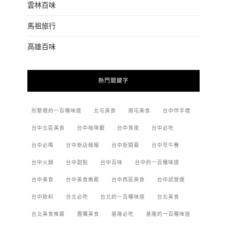
雲林百味
馬祖旅行
高雄百味
熱門關鍵字
別墅裡的一百種味道
北屯美食
南屯美食
台中伴手禮
台中北區美食
台中咖啡廳
台中宵夜
台中必吃
台中必喝
台中新店報報
台中新開幕
台中早午餐
台中火鍋
台中甜點
台中百味
台中的一百種味道
台中美食
台中美食推薦
台中西區美食
台中試營運
台中飲料
台北必吃
台北的一百種味道
台北美食
台北美食推薦
團購美食
基隆必吃
基隆的一百種味道