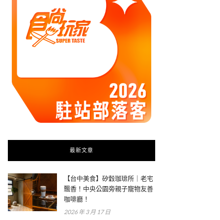
最新文章
【台中美食】矽穀珈琲所｜老宅
飄香！中央公園旁親子寵物友善
咖啡廳！
2026 年 3 月 17 日