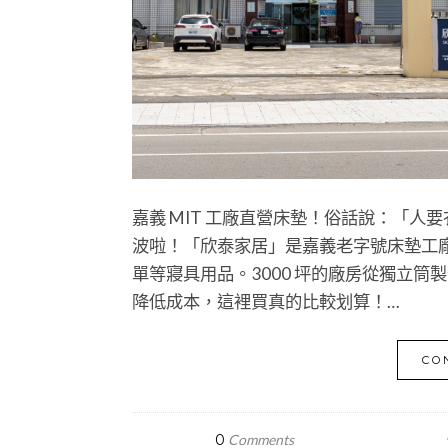
嘉義 MIT 工廠直營床墊！俗話說：「人要
波啦！「欣泰家居」是嘉義老字號床墊工
單等寢具用品。3000 坪的廠房從獨立
降低成本，這裡買真的比較划算！…
CO
0
Comments