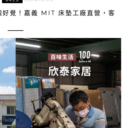
百味生活
好覺！嘉義 MIT 床墊工廠直營，客