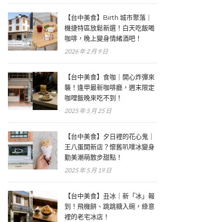
【台中美食】Birth 城市聚落｜
機捷特區放鬆新選！白天吃飯喝
咖啡，晚上變身情緒酒吧！
2026 年 2 月 9 日
【台中美食】食咖｜開心炸彈來
襲！逢甲最新咖啡廳，週末限定
咖哩飯晚來吃不到！
2025 年 5 月 25 日
【台中美食】夕日裡的花心鬼｜
王八蛋開新店？懷舊叭噗冰變身
勤美潮萌散步甜點！
2025 年 5 月 19 日
【台中美食】丑冰｜新「冰」報
到！飛機餅、跳跳糖入碗，綠意
裡的老宅冰店！