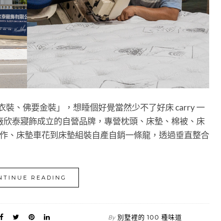
衣裝、佛要金裝」，想睡個好覺當然少不了好床 carry 一
廠欣泰寢飾成立的自營品牌，專營枕頭、床墊、棉被、床
筒製作、床墊車花到床墊組裝自產自銷一條龍，透過垂直整合
NTINUE READING
別墅裡的 100 種味道
By