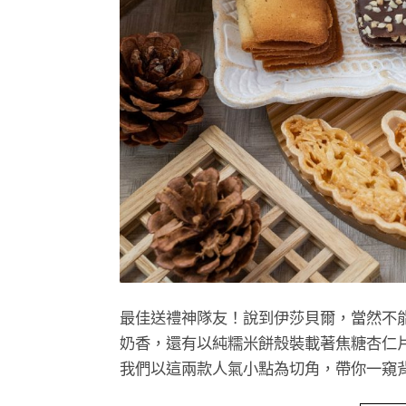
最佳送禮神隊友！說到伊莎貝爾，當然不
奶香，還有以純糯米餅殼裝載著焦糖杏仁
我們以這兩款人氣小點為切角，帶你一窺