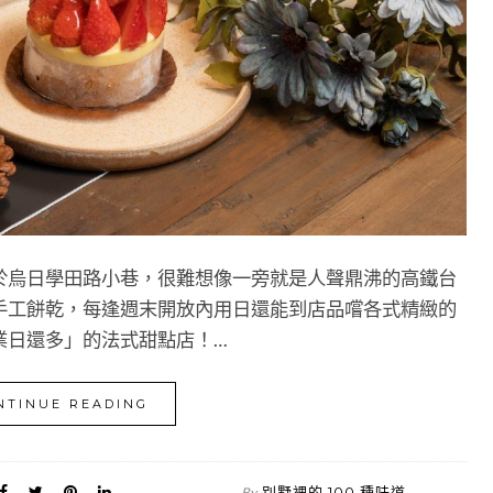
於烏日學田路小巷，很難想像一旁就是人聲鼎沸的高鐵台
手工餅乾，每逢週末開放內用日還能到店品嚐各式精緻的
業日還多」的法式甜點店！…
NTINUE READING
別墅裡的 100 種味道
By