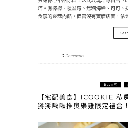
只甜你心不甜你口！法式玫瑰塔專賣店「La
塔。有檸檬、覆盆莓、焦糖海鹽、可可、
食感的靈魂內餡，儘管沒有實體店面，依
CO
0
Comments
台北百味
【宅配美食】ICOOKIE
掰掰啾啾推奧樂雞限定禮盒