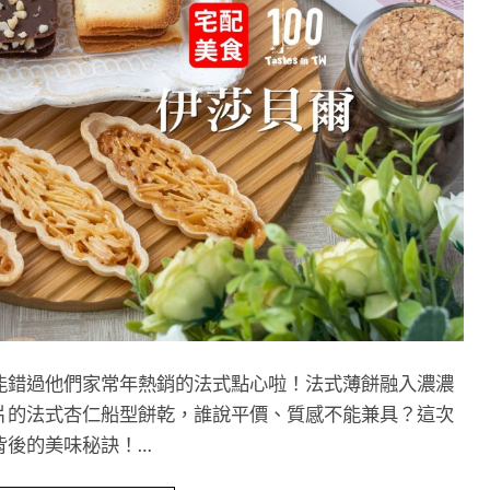
能錯過他們家常年熱銷的法式點心啦！法式薄餅融入濃濃
片的法式杏仁船型餅乾，誰說平價、質感不能兼具？這次
背後的美味秘訣！…