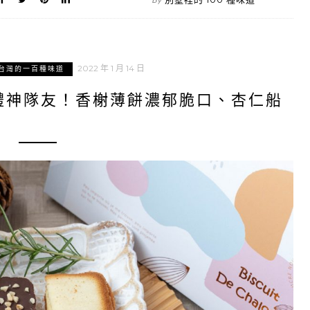
2022 年 1 月 14 日
台灣的一百種味道
禮神隊友！香榭薄餅濃郁脆口、杏仁船