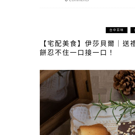
台中百味
【宅配美食】伊莎貝爾｜送
餅忍不住一口接一口！