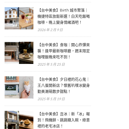
【台中美食】Birth 城市聚落｜
機捷特區放鬆新選！白天吃飯喝
咖啡，晚上變身情緒酒吧！
2026 年 2 月 9 日
【台中美食】食咖｜開心炸彈來
襲！逢甲最新咖啡廳，週末限定
咖哩飯晚來吃不到！
2025 年 5 月 25 日
【台中美食】夕日裡的花心鬼｜
王八蛋開新店？懷舊叭噗冰變身
勤美潮萌散步甜點！
2025 年 5 月 19 日
【台中美食】丑冰｜新「冰」報
到！飛機餅、跳跳糖入碗，綠意
裡的老宅冰店！