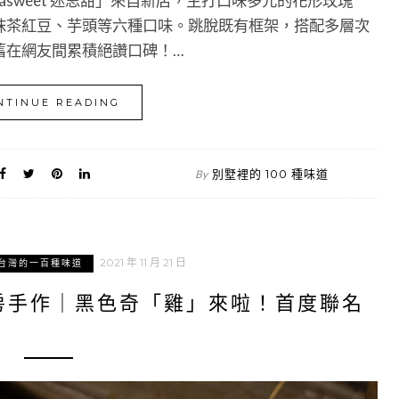
sweet 迷思甜」來自新店，主打口味多元的花形玫瑰
抹茶紅豆、芋頭等六種口味。跳脫既有框架，搭配多層次
舊在網友間累積絕讚口碑！…
NTINUE READING
別墅裡的 100 種味道
By
2021 年 11 月 21 日
台灣的一百種味道
 私房手作｜黑色奇「雞」來啦！首度聯名
！