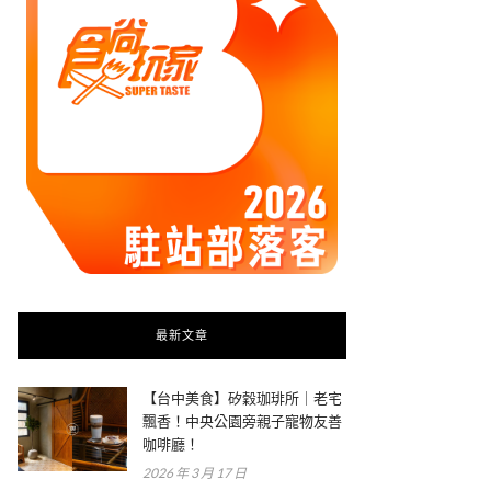
最新文章
【台中美食】矽穀珈琲所｜老宅
飄香！中央公園旁親子寵物友善
咖啡廳！
2026 年 3 月 17 日