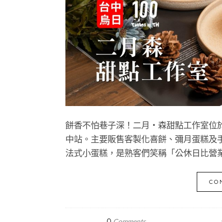
餅香不怕巷子深！二月・森甜點工作室位
中站。主要販售客製化喜餅、彌月蛋糕及
法式小蛋糕，是熟客們笑稱「公休日比營
CO
0
Comments