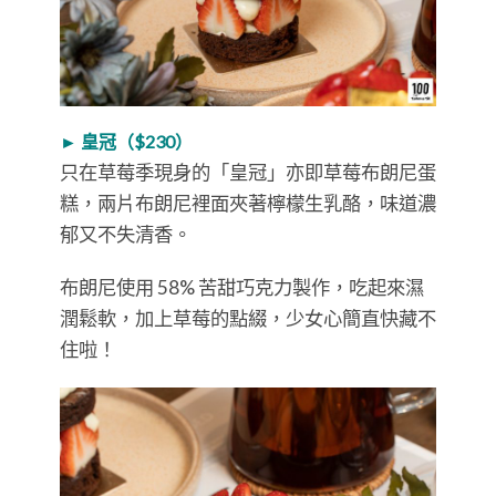
► 皇冠（$230）
只在草莓季現身的「皇冠」亦即草莓布朗尼蛋
糕，兩片布朗尼裡面夾著檸檬生乳酪，味道濃
郁又不失清香。
布朗尼使用 58% 苦甜巧克力製作，吃起來濕
潤鬆軟，加上草莓的點綴，少女心簡直快藏不
住啦！