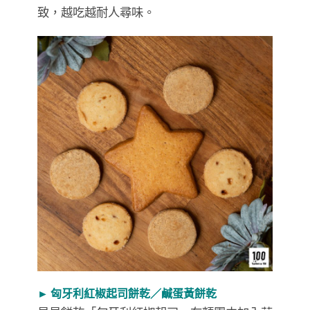
致，越吃越耐人尋味。
► 匈牙利紅椒起司餅乾／鹹蛋黃餅乾