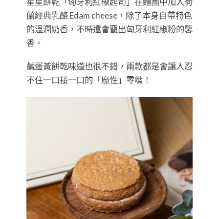
星星餅乾「匈牙利紅椒起司」在麵團中加入荷
蘭經典乳酪 Edam cheese，除了本身自帶特色
的溫潤奶香，不時還會竄出匈牙利紅椒粉的馨
香。
鹹蛋黃餅乾味道也很不錯，兩款都是會讓人忍
不住一口接一口的「魔性」零嘴！