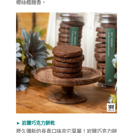
椰絲楓糖香。
► 岩鹽巧克力餅乾
歷久彌新的長青口味非它莫屬！岩鹽巧克力餅