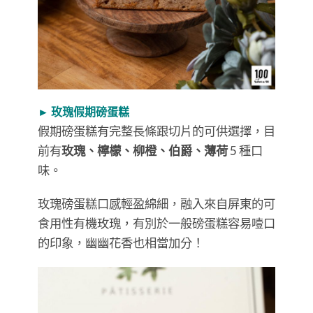
► 玫瑰假期磅蛋糕
假期磅蛋糕有完整長條跟切片的可供選擇，目
前有
玫瑰、檸檬、柳橙、伯爵、薄荷
5 種口
味。
玫瑰磅蛋糕口感輕盈綿細，融入來自屏東的可
食用性有機玫瑰，有別於一般磅蛋糕容易噎口
的印象，幽幽花香也相當加分！