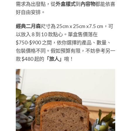
需求為出發點，從
外盒樣式
到
內容物
都能依喜
好自由安排。
經典二月森
尺寸為 25cm x 25cm x7.5 cm，可
以放入 8 到 10 款點心。單盒售價落在
$750-$900 之間，依你選擇的產品、數量、
包裝價格不同。假如預算有限，不妨參考另一
款 $480 起的
「旅人」
唷！