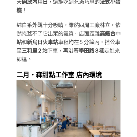
天
開放內用日
，還能吃到充滿巧思的
法式小蛋
糕
！
純白系外觀十分吸睛，雖然四周工廠林立，依
然掩蓋不了它出眾的氣質。店面距離
高鐵台中
站
和
新烏日火車站
車程均在 5 分鐘內，搭公車
至
三和里 2 站
下車，再沿著
學田路 8 巷
走進來
即達。
二月・森甜點工作室 店內環境