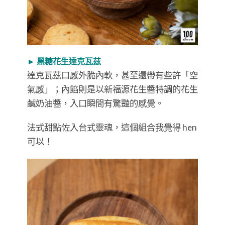
► 黑糖花生達克瓦茲
達克瓦茲口感外脆內軟，甚至還帶有些許「空
氣感」；內餡則是以新福源花生醬特調的花生
鹹奶油醬，入口瞬間有驚豔的感覺。
法式甜點佐入台式靈魂，這個組合我覺得 hen
可以！