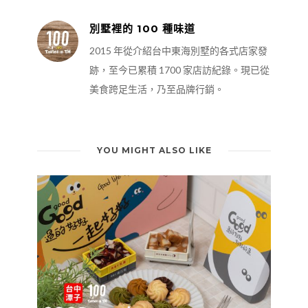
別墅裡的 100 種味道
2015 年從介紹台中東海別墅的各式店家發
跡，至今已累積 1700 家店訪紀錄。現已從
美食跨足生活，乃至品牌行銷。
YOU MIGHT ALSO LIKE