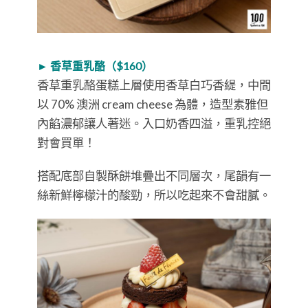
► 香草重乳酪（$160）
香草重乳酪蛋糕上層使用香草白巧香緹，中間
以 70% 澳洲 cream cheese 為體，造型素雅但
內餡濃郁讓人著迷。入口奶香四溢，重乳控絕
對會買單！
搭配底部自製酥餅堆疊出不同層次，尾韻有一
絲新鮮檸檬汁的酸勁，所以吃起來不會甜膩。