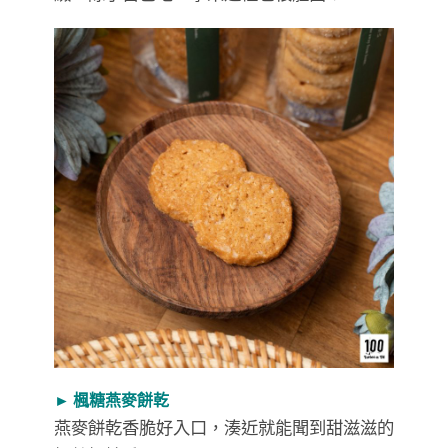
► 楓糖燕麥餅乾
燕麥餅乾香脆好入口，湊近就能聞到甜滋滋的