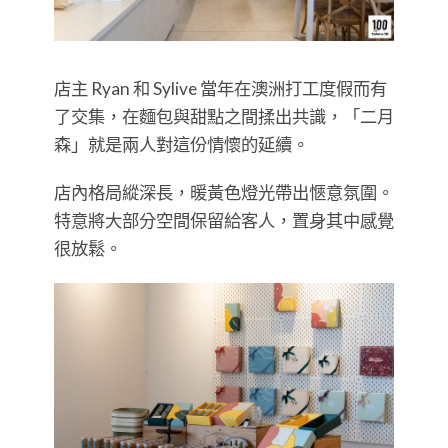
店主 Ryan 和 Sylive 當年在澳洲打工度假而有
了交集，在麵包與甜點之間揉出共識，「二月
森」就是兩人對這份情懷的延續。
店內格局縱深長，暖黃色燈光帶出愜意氛圍。
特意將大部分空間保留給客人，置身其中感覺
很放鬆。