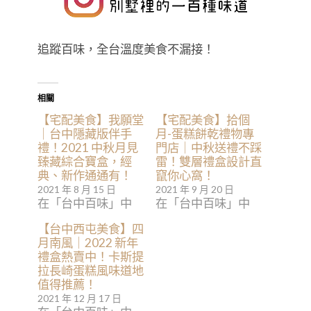
追蹤百味，全台溫度美食不漏接！
相關
【宅配美食】我願堂
【宅配美食】拾個
｜台中隱藏版伴手
月-蛋糕餅乾禮物專
禮！2021 中秋月見
門店｜中秋送禮不踩
臻藏綜合寶盒，經
雷！雙層禮盒設計直
典、新作通通有！
竄你心窩！
2021 年 8 月 15 日
2021 年 9 月 20 日
在「台中百味」中
在「台中百味」中
【台中西屯美食】四
月南風｜2022 新年
禮盒熱賣中！卡斯提
拉長崎蛋糕風味道地
值得推薦！
2021 年 12 月 17 日