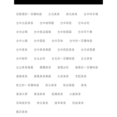
別墅裡的一百種味道
北屯美食
南屯美食
台中伴手禮
台中北區美食
台中咖啡廳
台中宵夜
台中必吃
台中必喝
台中新店報報
台中新開幕
台中早午餐
台中火鍋
台中甜點
台中百味
台中的一百種味道
台中美食
台中美食推薦
台中西區美食
台中試營運
台中飲料
台北必吃
台北的一百種味道
台北美食
台北美食推薦
團購美食
基隆必吃
基隆的一百種味道
基隆美食
基隆美食推薦
大安美食
宅配美食
新北的一百種味道
新北美食
新店報報
東海
東海大學
東海美食
板橋美食
沙鹿美食
百味旅形色
西屯美食
逢甲美食
防疫美食
龍井美食