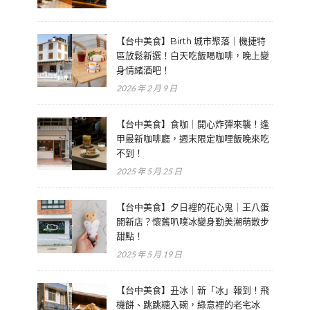
【台中美食】Birth 城市聚落｜機捷特
區放鬆新選！白天吃飯喝咖啡，晚上變
身情緒酒吧！
2026 年 2 月 9 日
【台中美食】食咖｜開心炸彈來襲！逢
甲最新咖啡廳，週末限定咖哩飯晚來吃
不到！
2025 年 5 月 25 日
【台中美食】夕日裡的花心鬼｜王八蛋
開新店？懷舊叭噗冰變身勤美潮萌散步
甜點！
2025 年 5 月 19 日
【台中美食】丑冰｜新「冰」報到！飛
機餅、跳跳糖入碗，綠意裡的老宅冰