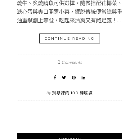
燒牛、炙燒鯖魚可供選擇。隨餐搭配花椰菜、
溏心蛋與爽口開胃小菜，擺脫傳統便當總與重
油重鹹劃上等號，吃起來清爽又有飽足感！…
CONTINUE READING
0
Comments
別墅裡的 100 種味道
By