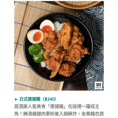
►
日式唐揚雞（
$140
）
居酒屋人氣美食「唐揚雞」在這裡一躍成主
角！醃漬雞腿肉裹粉後入鍋酥炸，金黃麵衣誘