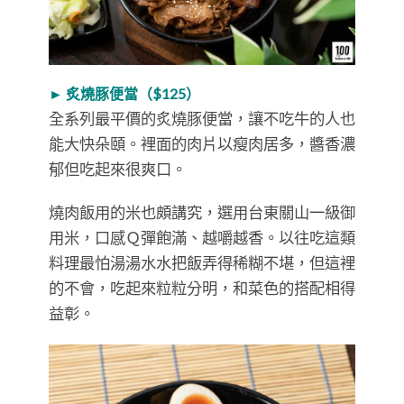
►
炙燒豚便當（
$125
）
全系列最平價的炙燒豚便當，讓不吃牛的人也
能大快朵頤。裡面的肉片以瘦肉居多，醬香濃
郁但吃起來很爽口。
燒肉飯用的米也頗講究，選用台東關山一級御
用米，口感Ｑ彈飽滿、越嚼越香。以往吃這類
料理最怕湯湯水水把飯弄得稀糊不堪，但這裡
的不會，吃起來粒粒分明，和菜色的搭配相得
益彰。