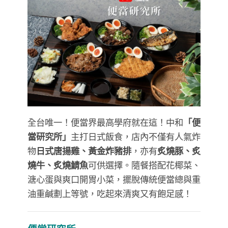
全台唯一！便當界最高學府就在這！中和
「便
當研究所」
主打日式飯食，店內不僅有人氣炸
物
日式唐揚雞、黃金炸豬排
，亦有
炙燒豚、炙
燒牛、炙燒鯖魚
可供選擇。隨餐搭配花椰菜、
溏心蛋與爽口開胃小菜，擺脫傳統便當總與重
油重鹹劃上等號，吃起來清爽又有飽足感！