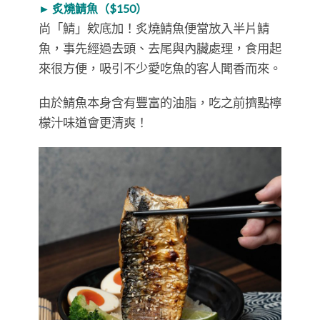
►
炙燒鯖魚（
$150
）
尚「鯖」欸底加！炙燒鯖魚便當放入半片鯖
魚，事先經過去頭、去尾與內臟處理，食用起
來很方便，吸引不少愛吃魚的客人聞香而來。
由於鯖魚本身含有豐富的油脂，吃之前擠點檸
檬汁味道會更清爽！