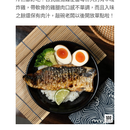
炸雞，帶軟骨的雞腿肉口感不單調，而且入味
之餘還保有肉汁，敲碗老闆以後開放單點啦！