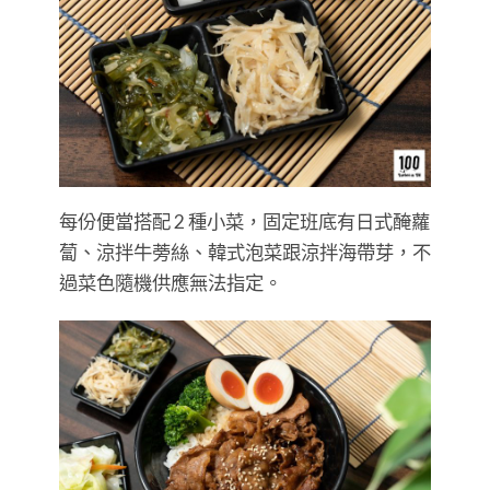
每份便當搭配 2 種小菜，固定班底有日式醃蘿
蔔、涼拌牛蒡絲、韓式泡菜跟涼拌海帶芽，不
過菜色隨機供應無法指定。