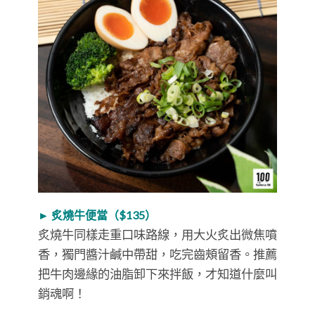
►
炙燒牛便當（
$135
）
炙燒牛同樣走重口味路線，用大火炙出微焦噴
香，獨門醬汁鹹中帶甜，吃完齒頰留香。推薦
把牛肉邊緣的油脂卸下來拌飯，才知道什麼叫
銷魂啊！