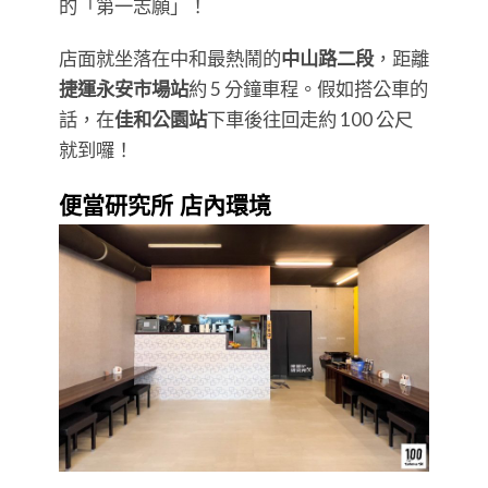
的「第一志願」！
店面就坐落在中和最熱鬧的
中山路二段
，距離
捷運永安市場站
約 5 分鐘車程。假如搭公車的
話，在
佳和公園站
下車後往回走約 100 公尺
就到囉！
便當研究所 店內環境