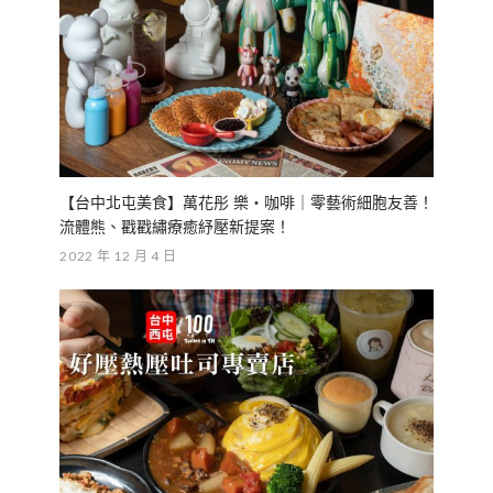
【台中北屯美食】萬花彤 樂・咖啡｜零藝術細胞友善！
流體熊、戳戳繡療癒紓壓新提案！
2022 年 12 月 4 日