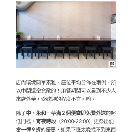
店內環境簡單素雅，座位平均分佈在兩側，所
以中間還蠻寬敞的！用餐期間可以看到不少人
來店外帶，受歡迎的程度不言可喻。
除了
中、永和
一帶
滿 2 個便當即免費外送
的超
低門檻，
宵夜時段
（20:00-23:00）更祭出便
當
一律 9 折
的優惠，如果下班太晚找不到東西