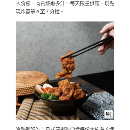
人食慾，肉質細嫩多汁。每天限量供應，現點
現炸需等 6 至 7 分鐘。
冷熱都好吃！日式唐揚雞便當每份大約有 6 塊