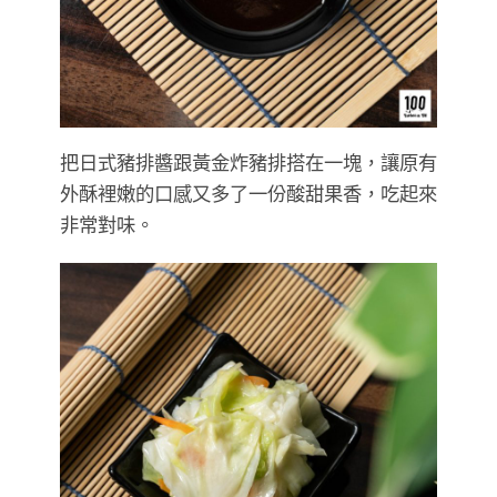
把日式豬排醬跟黃金炸豬排搭在一塊，讓原有
外酥裡嫩的口感又多了一份酸甜果香，吃起來
非常對味。