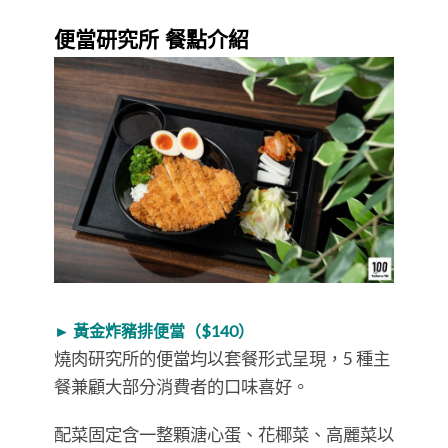
便當研究所 餐點介紹
►
黃金炸豬排便當（
$140
）
燒肉研究所的便當均以套餐形式呈現，5 種主
餐兼顧大部分消費者的口味喜好。
配菜固定含一整顆溏心蛋、花椰菜、高麗菜以