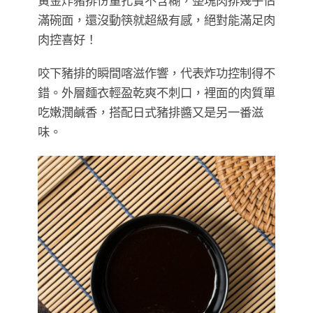
黃金炸豬排份量扎實不含糊，整塊肉排幾乎佔
滿碗面，還沒動筷就超級有感，絕對能滿足肉
肉控喜好！
咬下豬排的瞬間喀滋作響，代表炸功控制得不
錯。外層麵衣輕盈乾爽不刺口，裡面的肉質單
吃嫩潤鹹香，搭配日式豬排醬又是另一番滋
味。