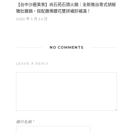
【台中沙鹿美食】尚石苑石頭火鍋｜全新推出粵式胡椒
豬肚雞鍋，搭配雞佛腰花雙拼補好補滿！
2022 年 1 月 11 日
NO COMMENTS
LEAVE A REPLY
顯示名稱
*