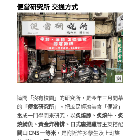
便當研究所 交通方式
這間「沒有校園」的研究所，是今年三月開幕
的
「便當研究所」
。把庶民經濟美食「便當」
當成一門學問來研究，以
炙燒豚、炙燒牛、炙
燒鯖魚、黃金炸豬排、日式唐揚雞
等主菜搭配
關山 CNS 一等米
，是附近許多學生及上班族