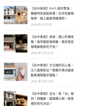
【台中美食】Birth 城市聚落｜
機捷特區放鬆新選！白天吃飯喝
咖啡，晚上變身情緒酒吧！
2026 年 2 月 9 日
【台中美食】食咖｜開心炸彈來
襲！逢甲最新咖啡廳，週末限定
咖哩飯晚來吃不到！
2025 年 5 月 25 日
【台中美食】夕日裡的花心鬼｜
王八蛋開新店？懷舊叭噗冰變身
勤美潮萌散步甜點！
2025 年 5 月 19 日
【台中美食】丑冰｜新「冰」報
到！飛機餅、跳跳糖入碗，綠意
裡的老宅冰店！