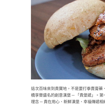
這次百味來到貴寶地，不是要打拳賣膏藥
橋享譽盛名的創意漢堡 — 「貴堡遞」。
理念 — 貴在用心、新鮮漢堡、幸福傳遞