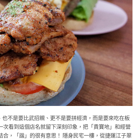
、也不是要比武招親、更不是要拼經濟，而是要來吃在板
第一次看到這個店名就留下深刻印象，把「貴寶地」和經營
相結合，「諧」的很有意思！ 隱身民宅一樓，從捷運江子翠