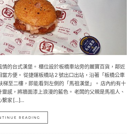
風情的台式漢堡。 櫃位設於板橋車站旁的麗寶百貨，鄰近
當方便。 從捷運板橋站 2 號出口出站，沿著「板橋公車
扶梯至二樓，即能看到左側的「馬祖漢堡」。 店內約有十
計靈感，將牆面漆上浪漫的藍色。 老闆的父親是馬祖人、
家 […]…
NTINUE READING