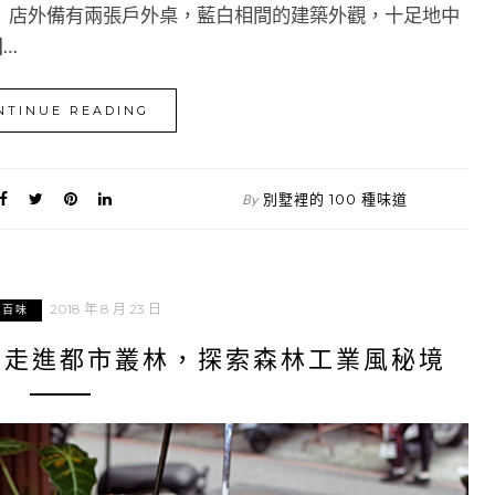
即達。 店外備有兩張戶外桌，藍白相間的建築外觀，十足地中
]…
NTINUE READING
別墅裡的 100 種味道
By
2018 年 8 月 23 日
北百味
｜走進都市叢林，探索森林工業風秘境