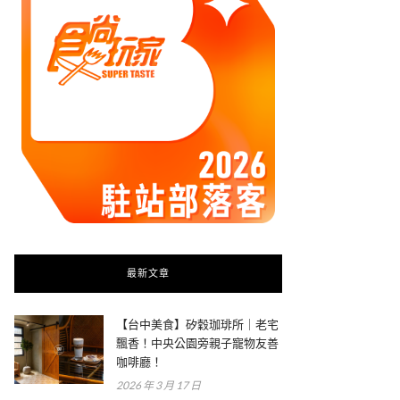
最新文章
【台中美食】矽穀珈琲所｜老宅
飄香！中央公園旁親子寵物友善
咖啡廳！
2026 年 3 月 17 日