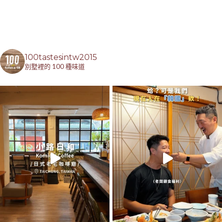
100tastesintw2015
別墅裡的 100 種味道