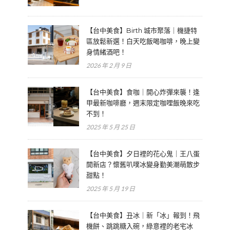
【台中美食】Birth 城市聚落｜機捷特
區放鬆新選！白天吃飯喝咖啡，晚上變
身情緒酒吧！
2026 年 2 月 9 日
【台中美食】食咖｜開心炸彈來襲！逢
甲最新咖啡廳，週末限定咖哩飯晚來吃
不到！
2025 年 5 月 25 日
【台中美食】夕日裡的花心鬼｜王八蛋
開新店？懷舊叭噗冰變身勤美潮萌散步
甜點！
2025 年 5 月 19 日
【台中美食】丑冰｜新「冰」報到！飛
機餅、跳跳糖入碗，綠意裡的老宅冰