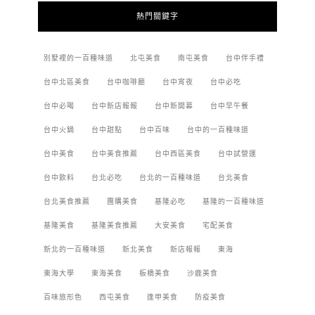
熱門關鍵字
別墅裡的一百種味道
北屯美食
南屯美食
台中伴手禮
台中北區美食
台中咖啡廳
台中宵夜
台中必吃
台中必喝
台中新店報報
台中新開幕
台中早午餐
台中火鍋
台中甜點
台中百味
台中的一百種味道
台中美食
台中美食推薦
台中西區美食
台中試營運
台中飲料
台北必吃
台北的一百種味道
台北美食
台北美食推薦
團購美食
基隆必吃
基隆的一百種味道
基隆美食
基隆美食推薦
大安美食
宅配美食
新北的一百種味道
新北美食
新店報報
東海
東海大學
東海美食
板橋美食
沙鹿美食
百味旅形色
西屯美食
逢甲美食
防疫美食