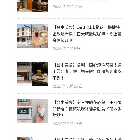
2026 年 3 月 17 日
【台中美食】Birth 城市聚落｜機捷特
區放鬆新選！白天吃飯喝咖啡，晚上變
身情緒酒吧！
2026 年 2 月 9 日
【台中美食】食咖｜開心炸彈來襲！逢
甲最新咖啡廳，週末限定咖哩飯晚來吃
不到！
2025 年 5 月 25 日
【台中美食】夕日裡的花心鬼｜王八蛋
開新店？懷舊叭噗冰變身勤美潮萌散步
甜點！
2025 年 5 月 19 日
【台中美食】丑冰｜新「冰」報到！飛