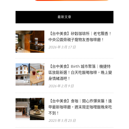
最新文章
【台中美食】矽穀珈琲所｜老宅飄香！
中央公園旁親子寵物友善咖啡廳！
2026 年 3 月 17 日
【台中美食】Birth 城市聚落｜機捷特
區放鬆新選！白天吃飯喝咖啡，晚上變
身情緒酒吧！
2026 年 2 月 9 日
【台中美食】食咖｜開心炸彈來襲！逢
甲最新咖啡廳，週末限定咖哩飯晚來吃
不到！
2025 年 5 月 25 日