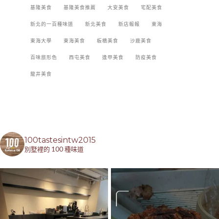
基隆美食
基隆美食推薦
大安美食
宅配美食
新北的一百種味道
新北美食
新店報報
東海
東海大學
東海美食
板橋美食
沙鹿美食
百味旅形色
西屯美食
逢甲美食
防疫美食
龍井美食
100tastesintw2015
別墅裡的 100 種味道