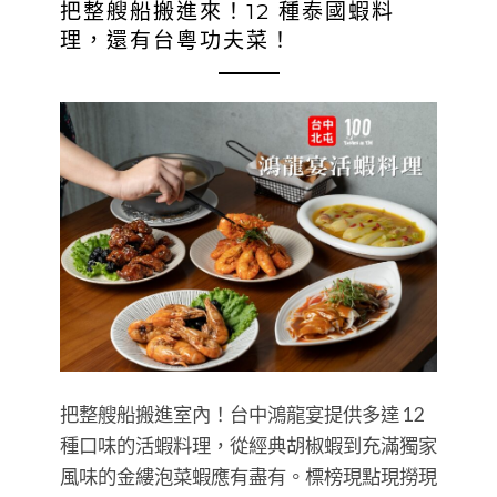
把整艘船搬進來！12 種泰國蝦料
理，還有台粵功夫菜！
把整艘船搬進室內！台中鴻龍宴提供多達 12
種口味的活蝦料理，從經典胡椒蝦到充滿獨家
風味的金縷泡菜蝦應有盡有。標榜現點現撈現