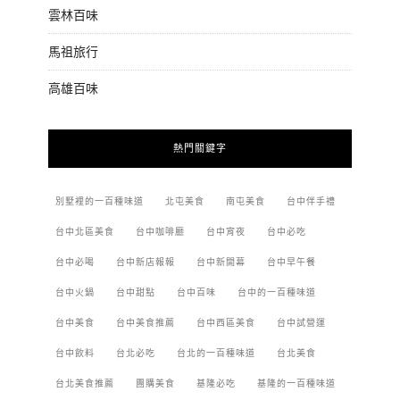
雲林百味
馬祖旅行
高雄百味
熱門關鍵字
別墅裡的一百種味道
北屯美食
南屯美食
台中伴手禮
台中北區美食
台中咖啡廳
台中宵夜
台中必吃
台中必喝
台中新店報報
台中新開幕
台中早午餐
台中火鍋
台中甜點
台中百味
台中的一百種味道
台中美食
台中美食推薦
台中西區美食
台中試營運
台中飲料
台北必吃
台北的一百種味道
台北美食
台北美食推薦
團購美食
基隆必吃
基隆的一百種味道