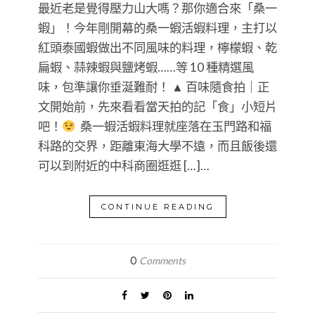
最近老是覺得壓力山大嗎？那你適合來「桑一
蝦」！今年剛開幕的桑一蝦活蝦料理，主打以
紅頭泰國蝦做出不同風味的料理，檸檬蝦、乾
扁蝦、蒜辣蝦與鹽烤蝦……等 10 種精選風
味，包準讓你垂涎難耐！ ▲ 百味隨食拍｜正
文開始前，先來看看當天拍的記「食」小短片
吧！
​​​​​ 桑一蝦活蝦料理就座落在玉門路和福
科路的交界，距離東海大學不遠，而且飯後還
可以到附近的中科商圈逛逛 […]…
CONTINUE READING
0
Comments