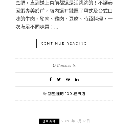
烹調，直到送上桌前都還是活跳跳的！不讓泰
國蝦專美於前，店內還有融匯了粵式及台式口
味的牛肉、豬肉、雞肉、豆腐、時蔬料理，一
次滿足不同味蕾！…
CONTINUE READING
0
Comments
別墅裡的 100 種味道
By
2020 年 5 月 12 日
台中百味