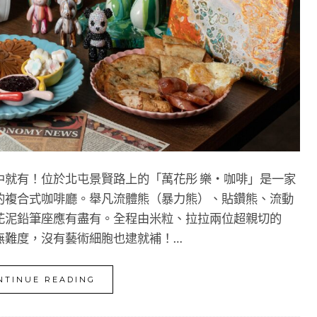
台中就有！位於北屯景賢路上的「萬花彤 樂・咖啡」是一家
飲品的複合式咖啡廳。舉凡流體熊（暴力熊）、貼鑽熊、流動
花泥鉛筆座應有盡有。全程由米粒、拉拉兩位超親切的
無難度，沒有藝術細胞也逮就補！…
NTINUE READING