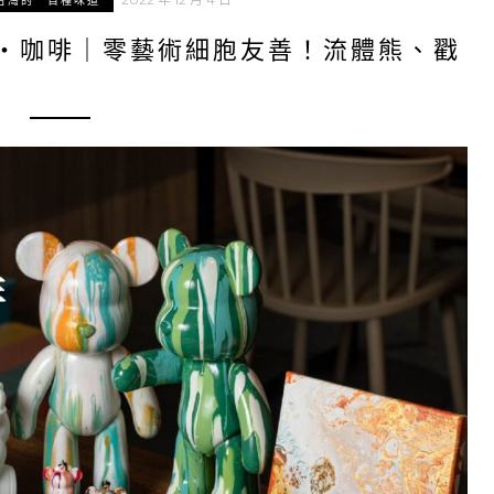
台灣的一百種味道
樂・咖啡｜零藝術細胞友善！流體熊、戳