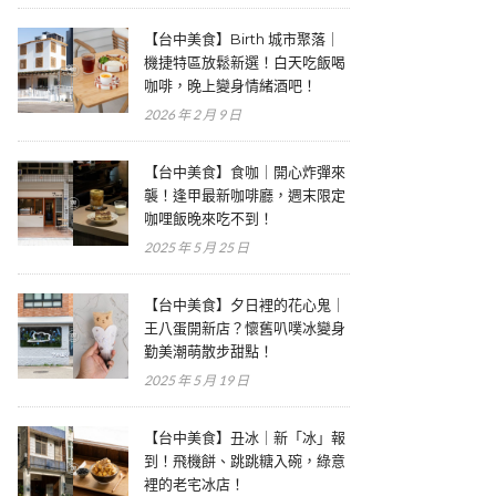
【台中美食】Birth 城市聚落｜
機捷特區放鬆新選！白天吃飯喝
咖啡，晚上變身情緒酒吧！
2026 年 2 月 9 日
【台中美食】食咖｜開心炸彈來
襲！逢甲最新咖啡廳，週末限定
咖哩飯晚來吃不到！
2025 年 5 月 25 日
【台中美食】夕日裡的花心鬼｜
王八蛋開新店？懷舊叭噗冰變身
勤美潮萌散步甜點！
2025 年 5 月 19 日
【台中美食】丑冰｜新「冰」報
到！飛機餅、跳跳糖入碗，綠意
裡的老宅冰店！