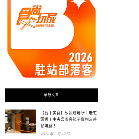
最新文章
【台中美食】矽穀珈琲所｜老宅
飄香！中央公園旁親子寵物友善
咖啡廳！
2026 年 3 月 17 日