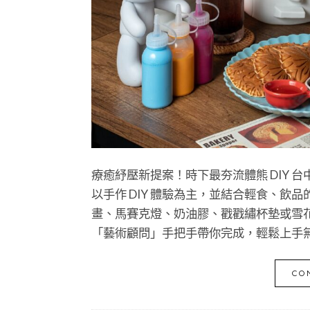
療癒紓壓新提案！時下最夯流體熊 DIY 
以手作 DIY 體驗為主，並結合輕食、
畫、馬賽克燈、奶油膠、戳戳繡杯墊或雪
「藝術顧問」手把手帶你完成，輕鬆上手
CO