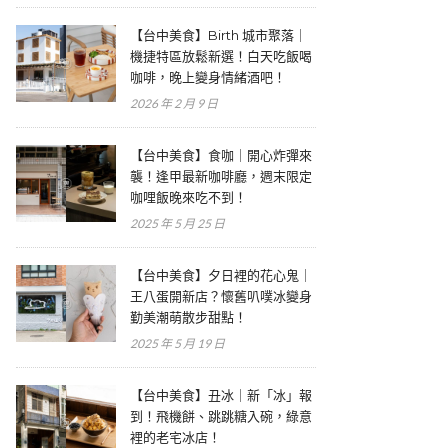
【台中美食】Birth 城市聚落｜
機捷特區放鬆新選！白天吃飯喝
咖啡，晚上變身情緒酒吧！
2026 年 2 月 9 日
【台中美食】食咖｜開心炸彈來
襲！逢甲最新咖啡廳，週末限定
咖哩飯晚來吃不到！
2025 年 5 月 25 日
【台中美食】夕日裡的花心鬼｜
王八蛋開新店？懷舊叭噗冰變身
勤美潮萌散步甜點！
2025 年 5 月 19 日
【台中美食】丑冰｜新「冰」報
到！飛機餅、跳跳糖入碗，綠意
裡的老宅冰店！