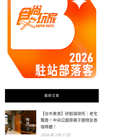
最新文章
【台中美食】矽穀珈琲所｜老宅
飄香！中央公園旁親子寵物友善
咖啡廳！
2026 年 3 月 17 日