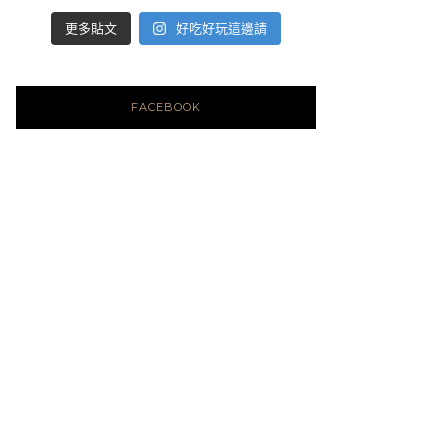
好吃好玩這邊請
更多貼文
FACEBOOK