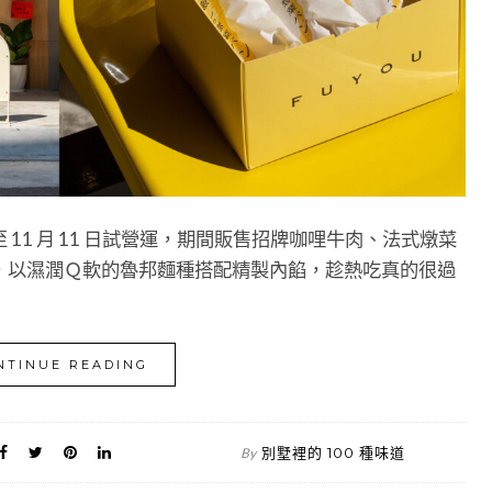
11 月 11 日試營運，期間販售招牌咖哩牛肉、法式燉菜
，以濕潤Ｑ軟的魯邦麵種搭配精製內餡，趁熱吃真的很過
NTINUE READING
別墅裡的 100 種味道
By