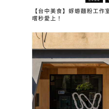
台中百味
【台中美食】蜉蝣麵粉工作
嚐秒愛上！