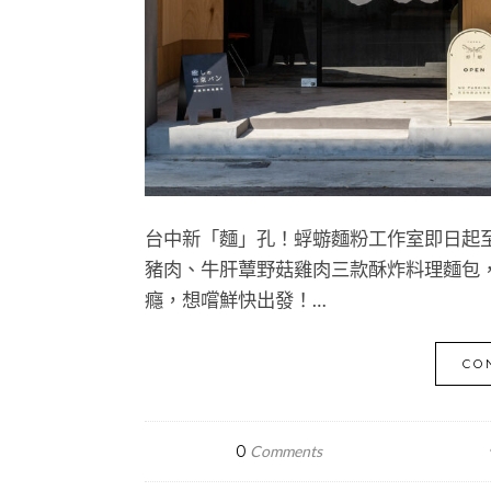
台中新「麵」孔！蜉蝣麵粉工作室即日起至 
豬肉、牛肝蕈野菇雞肉三款酥炸料理麵包
癮，想嚐鮮快出發！…
CO
0
Comments