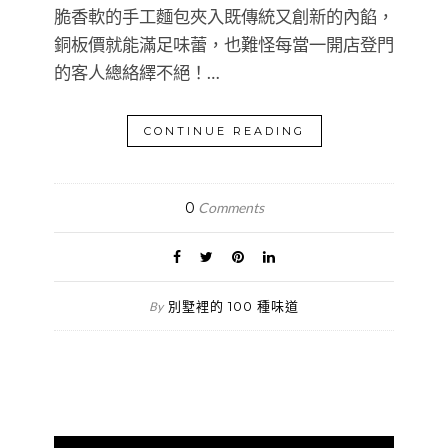
脆香軟的手工麵包夾入既傳統又創新的內餡，
銅板價就能滿足味蕾，也難怪每當一開店登門
的客人總絡繹不絕！…
CONTINUE READING
0
Comments
別墅裡的 100 種味道
By