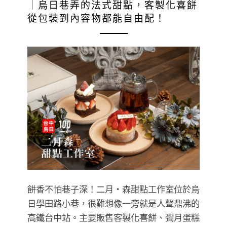
｜烏日巷弄的法式甜點，客製化喜餅
從包裝到內容物都能自由配！
餅香不怕巷子深！二月・森甜點工作室位於烏
日學田路小巷，很難想像一旁就是人聲鼎沸的
高鐵台中站。主要販售客製化喜餅、彌月蛋糕