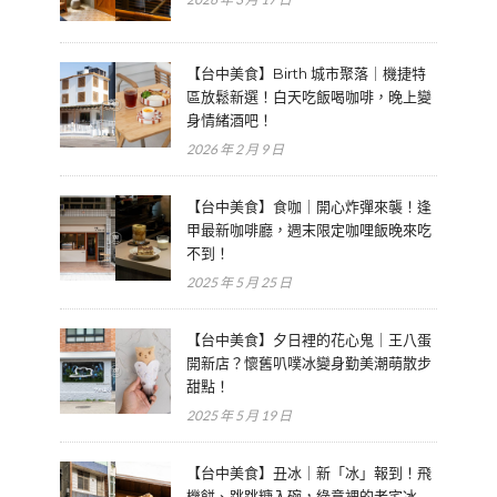
【台中美食】Birth 城市聚落｜機捷特
區放鬆新選！白天吃飯喝咖啡，晚上變
身情緒酒吧！
2026 年 2 月 9 日
【台中美食】食咖｜開心炸彈來襲！逢
甲最新咖啡廳，週末限定咖哩飯晚來吃
不到！
2025 年 5 月 25 日
【台中美食】夕日裡的花心鬼｜王八蛋
開新店？懷舊叭噗冰變身勤美潮萌散步
甜點！
2025 年 5 月 19 日
【台中美食】丑冰｜新「冰」報到！飛
機餅、跳跳糖入碗，綠意裡的老宅冰