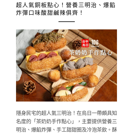
超人氣銅板點心！營養三明治、爆餡
炸彈口味酸甜鹹辣俱齊！
隱身民宅的超人氣三明治！在烏日一帶頗具知
名度的「茶奶奶手作點心」，主要提供營養三
明治、爆餡炸彈、手工甜甜圈及冷泡茶飲。酥