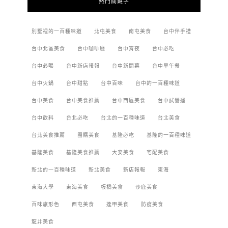
熱門關鍵字
別墅裡的一百種味道
北屯美食
南屯美食
台中伴手禮
台中北區美食
台中咖啡廳
台中宵夜
台中必吃
台中必喝
台中新店報報
台中新開幕
台中早午餐
台中火鍋
台中甜點
台中百味
台中的一百種味道
台中美食
台中美食推薦
台中西區美食
台中試營運
台中飲料
台北必吃
台北的一百種味道
台北美食
台北美食推薦
團購美食
基隆必吃
基隆的一百種味道
基隆美食
基隆美食推薦
大安美食
宅配美食
新北的一百種味道
新北美食
新店報報
東海
東海大學
東海美食
板橋美食
沙鹿美食
百味旅形色
西屯美食
逢甲美食
防疫美食
龍井美食