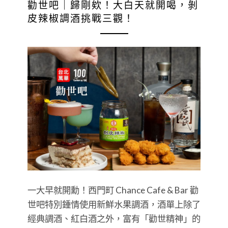
勸世吧｜歸剛欸！大白天就開喝，剝
皮辣椒調酒挑戰三觀！
一大早就開勳！西門町 Chance Cafe & Bar 勸
世吧特別鍾情使用新鮮水果調酒，酒單上除了
經典調酒、紅白酒之外，富有「勸世精神」的