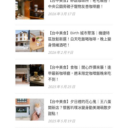
【台中美食】矽穀珈琲所｜老宅飄香！
中央公園旁親子寵物友善咖啡廳！
2026 年 3 月 17 日
【台中美食】Birth 城市聚落｜機捷特
區放鬆新選！白天吃飯喝咖啡，晚上變
身情緒酒吧！
2026 年 2 月 9 日
【台中美食】食咖｜開心炸彈來襲！逢
甲最新咖啡廳，週末限定咖哩飯晚來吃
不到！
2025 年 5 月 25 日
【台中美食】夕日裡的花心鬼｜王八蛋
開新店？懷舊叭噗冰變身勤美潮萌散步
甜點！
2025 年 5 月 19 日