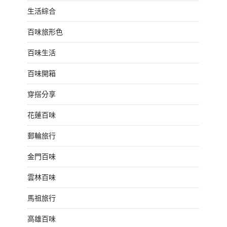
生活綜合
百味旅形色
百味生活
百味開箱
穿搭分享
花蓮百味
郵輪旅行
金門百味
雲林百味
馬祖旅行
高雄百味