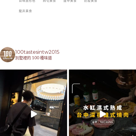
百味旅形色
西屯美食
逢甲美食
防疫美食
龍井美食
100tastesintw2015
別墅裡的 100 種味道