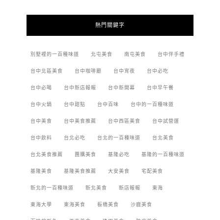
熱門關鍵字
別墅裡的一百種味道
北屯美食
南屯美食
台中伴手禮
台中北區美食
台中咖啡廳
台中宵夜
台中必吃
台中必喝
台中新店報報
台中新開幕
台中早午餐
台中火鍋
台中甜點
台中百味
台中的一百種味道
台中美食
台中美食推薦
台中西區美食
台中試營運
台中飲料
台北必吃
台北的一百種味道
台北美食
台北美食推薦
團購美食
基隆必吃
基隆的一百種味道
基隆美食
基隆美食推薦
大安美食
宅配美食
新北的一百種味道
新北美食
新店報報
東海
東海大學
東海美食
板橋美食
沙鹿美食