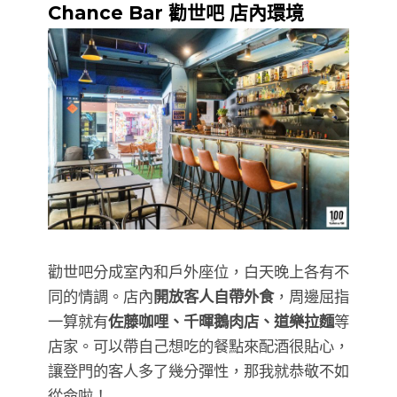
Chance Bar 勸世吧 店內環境
勸世吧分成室內和戶外座位，白天晚上各有不
同的情調。店內
開放客人自帶外食
，周邊屈指
一算就有
佐藤咖哩、千暉鵝肉店、道樂拉麵
等
店家。可以帶自己想吃的餐點來配酒很貼心，
讓登門的客人多了幾分彈性，那我就恭敬不如
從命啦！