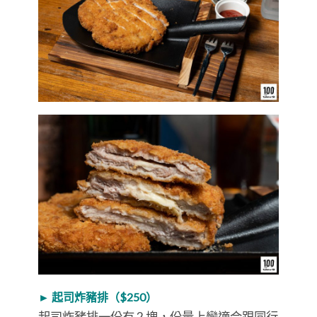
► 起司炸豬排（$250）
起司炸豬排一份有 2 塊，份量上蠻適合跟同行