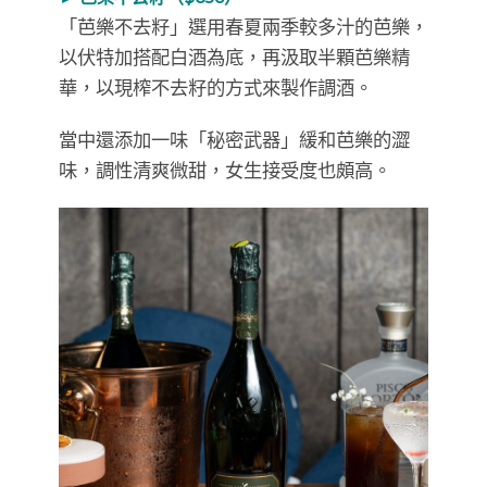
「芭樂不去籽」選用春夏兩季較多汁的芭樂，
以伏特加搭配白酒為底，再汲取半顆芭樂精
華，以現榨不去籽的方式來製作調酒。
當中還添加一味「秘密武器」緩和芭樂的澀
味，調性清爽微甜，女生接受度也頗高。