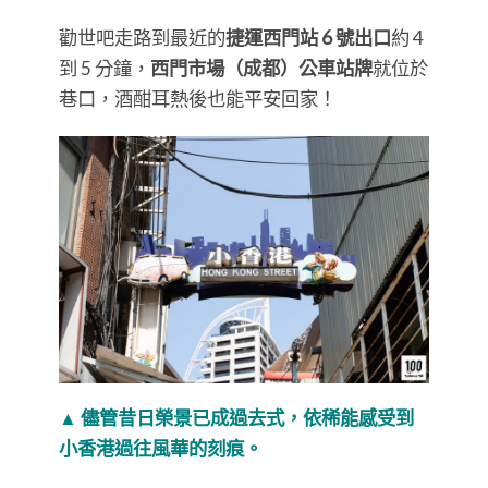
勸世吧走路到最近的
捷運西門站 6 號出口
約 4
到 5 分鐘，
西門市場（成都）公車站牌
就位於
巷口，酒酣耳熱後也能平安回家！
▲ 儘管昔日榮景已成過去式，依稀能感受到
小香港過往風華的刻痕。