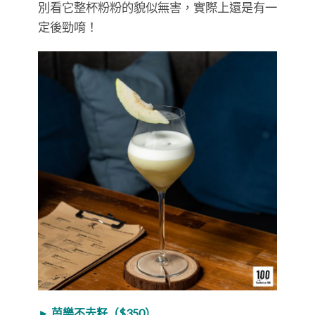
別看它整杯粉粉的貌似無害，實際上還是有一
定後勁唷！
► 芭樂不去籽（$350）