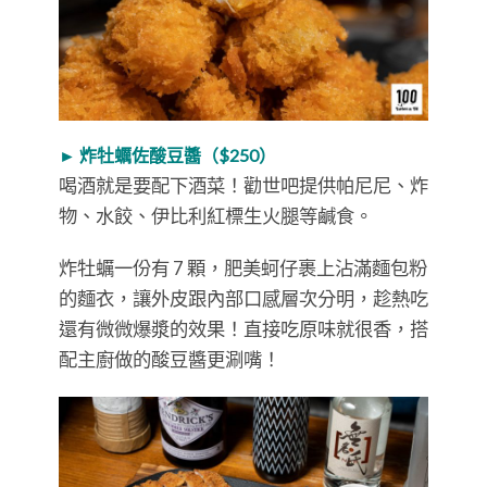
► 炸牡蠣佐酸豆醬（$250）
喝酒就是要配下酒菜！勸世吧提供帕尼尼、炸
物、水餃、伊比利紅標生火腿等鹹食。
炸牡蠣一份有 7 顆，肥美蚵仔裹上沾滿麵包粉
的麵衣，讓外皮跟內部口感層次分明，趁熱吃
還有微微爆漿的效果！直接吃原味就很香，搭
配主廚做的酸豆醬更涮嘴！