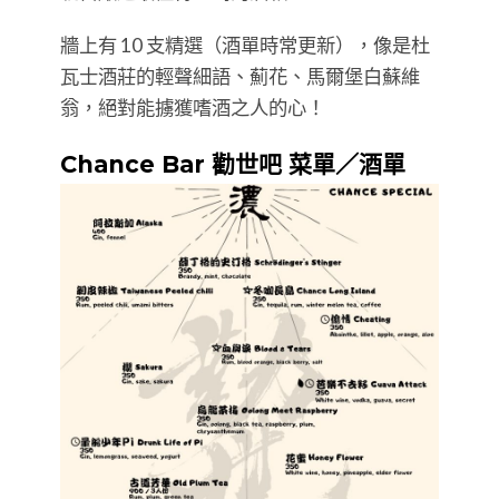
牆上有 10 支精選（酒單時常更新），像是杜
瓦士酒莊的輕聲細語、薊花、馬爾堡白蘇維
翁，絕對能擄獲嗜酒之人的心！
Chance Bar 勸世吧 菜單／酒單