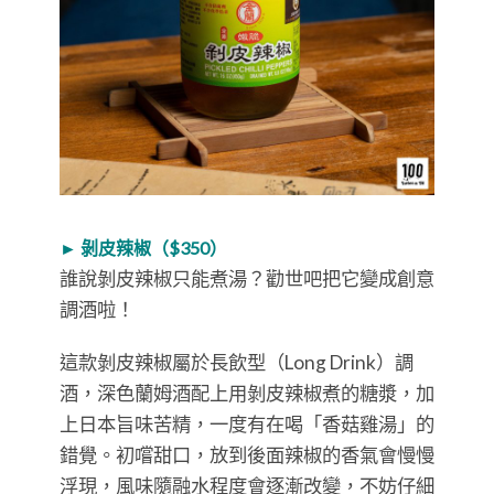
► 剝皮辣椒（$350）
誰說剝皮辣椒只能煮湯？勸世吧把它變成創意
調酒啦！
這款剝皮辣椒屬於長飲型（Long Drink）調
酒，深色蘭姆酒配上用剝皮辣椒煮的糖漿，加
上日本旨味苦精，一度有在喝「香菇雞湯」的
錯覺。初嚐甜口，放到後面辣椒的香氣會慢慢
浮現，風味隨融水程度會逐漸改變，不妨仔細