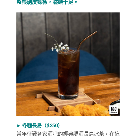
整根剝皮辣椒，噱頭十足。
► 冬咖長島（$350）
常年征戰各家酒吧的經典調酒長島冰茶，在這