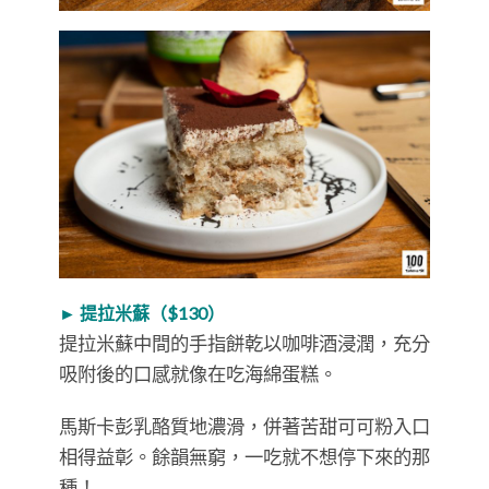
► 提拉米蘇（$130）
提拉米蘇中間的手指餅乾以咖啡酒浸潤，充分
吸附後的口感就像在吃海綿蛋糕。
馬斯卡彭乳酪質地濃滑，併著苦甜可可粉入口
相得益彰。餘韻無窮，一吃就不想停下來的那
種！