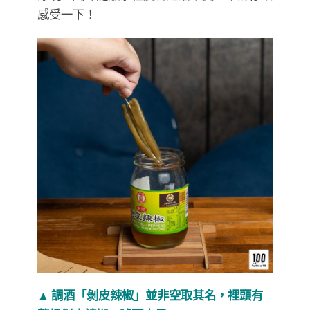
感受一下！
▲ 調酒「剝皮辣椒」並非空取其名，裡頭有