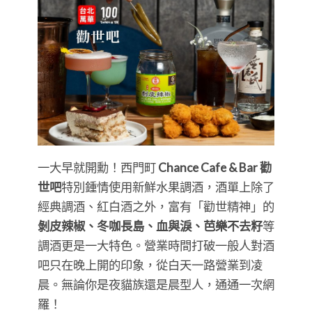
一大早就開勳！西門町
Chance Cafe & Bar 勸
世吧
特別鍾情使用新鮮水果調酒，酒單上除了
經典調酒、紅白酒之外，富有「勸世精神」的
剝皮辣椒、冬咖長島、血與淚、芭樂不去籽
等
調酒更是一大特色。營業時間打破一般人對酒
吧只在晚上開的印象，從白天一路營業到凌
晨。無論你是夜貓族還是晨型人，通通一次網
羅！