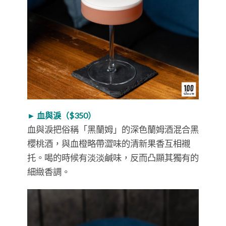
► 血與淚（$350）
血與淚把俗稱「黑蘭姆」的深色蘭姆酒混合黑
櫻桃酒，與血橙略帶澀味的清新果香互相襯
托。喝的時候有淡淡鹹味，反而凸顯其獨有的
細緻香調。