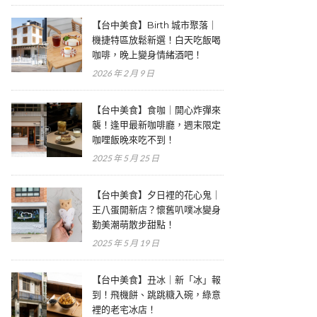
【台中美食】Birth 城市聚落｜
機捷特區放鬆新選！白天吃飯喝
咖啡，晚上變身情緒酒吧！
2026 年 2 月 9 日
【台中美食】食咖｜開心炸彈來
襲！逢甲最新咖啡廳，週末限定
咖哩飯晚來吃不到！
2025 年 5 月 25 日
【台中美食】夕日裡的花心鬼｜
王八蛋開新店？懷舊叭噗冰變身
勤美潮萌散步甜點！
2025 年 5 月 19 日
【台中美食】丑冰｜新「冰」報
到！飛機餅、跳跳糖入碗，綠意
裡的老宅冰店！