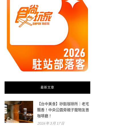
最新文章
【台中美食】矽穀珈琲所｜老宅
飄香！中央公園旁親子寵物友善
咖啡廳！
2026 年 3 月 17 日