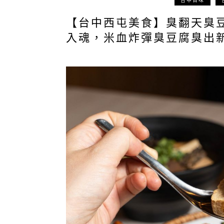
台中百味
【台中西屯美食】臭翻天臭
入魂，米血炸彈臭豆腐臭出