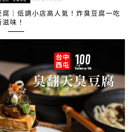
台灣的一百種味道
豆腐｜低調小店高人氣！炸臭豆腐一吃
新滋味！