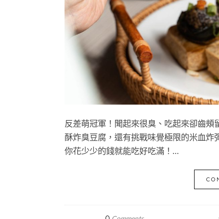
反差萌冠軍！聞起來很臭、吃起來卻齒頰
酥炸臭豆腐，還有挑戰味覺極限的米血炸
你花少少的錢就能吃好吃滿！…
CO
0
Comments