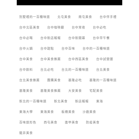
別墅裡的一百種味道
北屯美食
南屯美食
台中伴手禮
台中北區美食
台中咖啡廳
台中宵夜
台中必吃
台中必喝
台中新店報報
台中新開幕
台中早午餐
台中火鍋
台中甜點
台中百味
台中的一百種味道
台中美食
台中美食推薦
台中西區美食
台中試營運
台中飲料
台北必吃
台北的一百種味道
台北美食
台北美食推薦
團購美食
基隆必吃
基隆的一百種味道
基隆美食
基隆美食推薦
大安美食
宅配美食
新北的一百種味道
新北美食
新店報報
東海
東海大學
東海美食
板橋美食
沙鹿美食
百味旅形色
西屯美食
逢甲美食
防疫美食
龍井美食