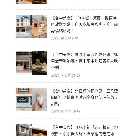
【台中美食】Birth 城市聚落｜機捷特
區放鬆新選！白天吃飯喝咖啡，晚上變
身情緒酒吧！
2026 年 2 月 9 日
【台中美食】食咖｜開心炸彈來襲！逢
甲最新咖啡廳，週末限定咖哩飯晚來吃
不到！
2025 年 5 月 25 日
【台中美食】夕日裡的花心鬼｜王八蛋
開新店？懷舊叭噗冰變身勤美潮萌散步
甜點！
2025 年 5 月 19 日
【台中美食】丑冰｜新「冰」報到！飛
機餅、跳跳糖入碗，綠意裡的老宅冰