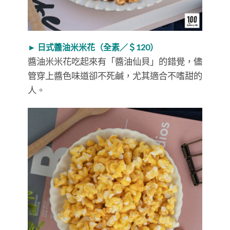
► 日式醬油米米花（全素／＄120）
醬油米米花吃起來有「醬油仙貝」的錯覺，儘
管穿上醬色味道卻不死鹹，尤其適合不嗜甜的
人。