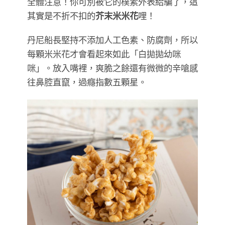
全體注意！你可別被它的樸素外表給騙了，這
其實是不折不扣的
芥末米米花
哩！
丹尼船長堅持不添加人工色素、防腐劑，所以
每顆米米花才會看起來如此「白拋拋幼咪
咪」。放入嘴裡，爽脆之餘還有微微的辛嗆感
往鼻腔直竄，過癮指數五顆星。