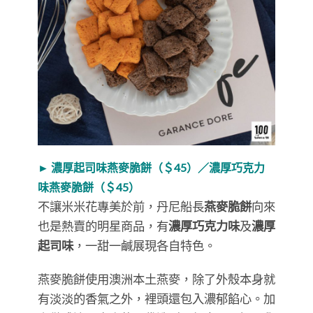
► 濃厚起司味燕麥脆餅（＄45）／濃厚巧克力
味燕麥脆餅（＄45）
不讓米米花專美於前，丹尼船長
燕麥脆餅
向來
也是熱賣的明星商品，有
濃厚巧克力味
及
濃厚
起司味
，一甜一鹹展現各自特色。
燕麥脆餅使用澳洲本土燕麥，除了外殼本身就
有淡淡的香氣之外，裡頭還包入濃郁餡心。加