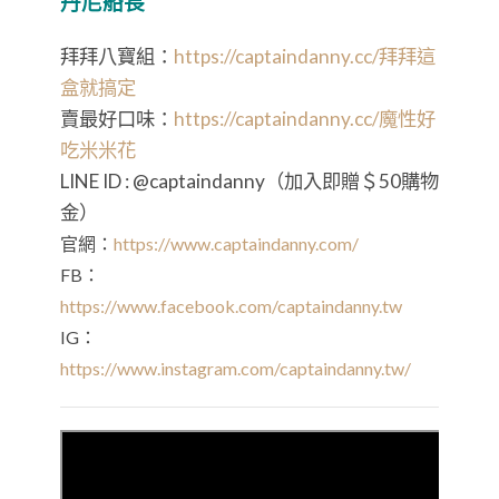
丹尼船長
拜拜八寶組：
https://captaindanny.cc/拜拜這
盒就搞定
賣最好口味：
https://captaindanny.cc/
魔性好
吃米米花
LINE ID : @captaindanny（加入即贈＄
50
購物
金）
官網：
https://www.captaindanny.com/
FB：
https://www.facebook.com/captaindanny.tw
IG：
https://www.instagram.com/captaindanny.tw/