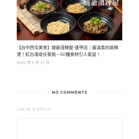
【台中西屯美食】燒爺潑辣屋-逢甲店｜最溫柔的麻辣
燙！紅白湯底任客挑，60種食材引人垂涎！
2022 年 5 月 17 日
NO COMMENTS
LEAVE A REPLY