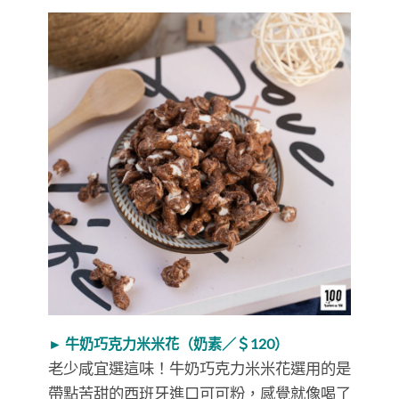
► 牛奶巧克力米米花（奶素／＄120）
老少咸宜選這味！牛奶巧克力米米花選用的是
帶點苦甜的西班牙進口可可粉，感覺就像喝了