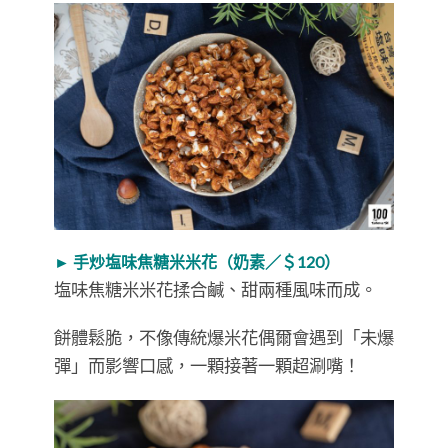
► 手炒塩味焦糖米米花（奶素／＄120）
塩味焦糖米米花揉合鹹、甜兩種風味而成。
餅體鬆脆，不像傳統爆米花偶爾會遇到「未爆
彈」而影響口感，一顆接著一顆超涮嘴！