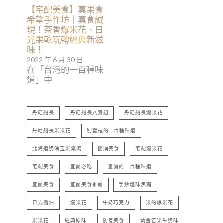
【宅配美食】真果食
希望手作坊｜真食誠
現！茶香爆米花、日
光果乾玩轉經典新滋
味！
2022 年 6 月 30 日
在「台灣的一百種味
道」中
丹尼船長
丹尼船長八寶組
丹尼船長爆米花
丹尼船長米米花
別墅裡的一百種味道
北海道奶油玉米濃湯
團購美食
宅配爆米花
宅配美食
宜蘭必吃
宜蘭的一百種味道
宜蘭美食
宜蘭美食推薦
手炒塩味焦糖
日式醬油
爆米花
牛奶巧克力
米的爆米花
米米花
經典原味
防疫美食
黃金芒果牛奶味