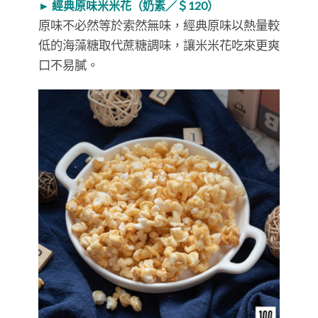
► 經典原味米米花（奶素／＄120）
原味不必然等於索然無味，經典原味以熱量較
低的海藻糖取代蔗糖調味，讓米米花吃來更爽
口不易膩。