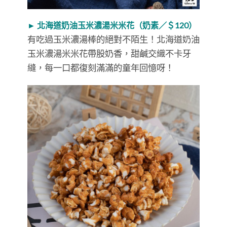
► 北海道奶油玉米濃湯米米花（奶素／＄120）
有吃過玉米濃湯棒的絕對不陌生！北海道奶油
玉米濃湯米米花帶股奶香，甜鹹交織不卡牙
縫，每一口都復刻滿滿的童年回憶呀！