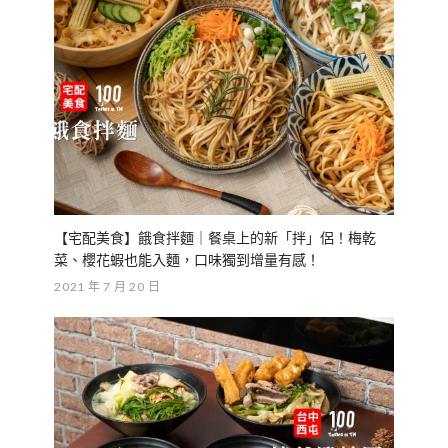
【宅配美食】餓食拌麵｜餐桌上的新「拌」侶！梅乾
菜、櫻花蝦也能入麵，口味獨到增量有感！
2021 年 7 月 20 日