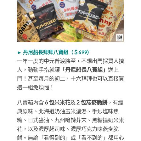
► 丹尼船長拜拜八寶組（＄699）
一年一度的中元普渡將至，不想出門採買人擠
人，動動手指就讓
「丹尼船長八寶組」
送上
門！甚至每月的初二、十六拜拜也可以直接買
這一組免煩惱！
八寶箱內含
6 包米米花
及
2 包燕麥脆餅
，有經
典原味、北海道奶油玉米濃湯、手炒塩味焦
糖、日式醬油、九州嗆辣芥末、黑糖撞奶米米
花，以及濃厚起司味、濃厚巧克力味燕麥脆
餅。無論「看得到的」或「看不到的」都用心