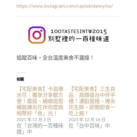
https://www.instagram.com/captaindanny.tw/
追蹤百味，全台溫度美食不漏接！
相關
【宅配美食】卡滋爆
【宅配美食】三生良
米花｜獨享分享都方
品｜高顏值台中伴手
便！蘑菇、蝴蝶造型
禮！濃餡蛋捲、爆米
桶裝爆米花伴你度過
花生酥，即開即食一
相聚好「食」光！
吃上癮！
2021 年 11 月 3 日
2023 年 12 月 16 日
在「台灣的一百種味
在「台中百味」中
道」中