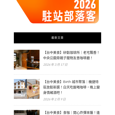
最新文章
【台中美食】矽穀珈琲所｜老宅飄香！
中央公園旁親子寵物友善咖啡廳！
2026 年 3 月 17 日
【台中美食】Birth 城市聚落｜機捷特
區放鬆新選！白天吃飯喝咖啡，晚上變
身情緒酒吧！
2026 年 2 月 9 日
【台中美食】食咖｜開心炸彈來襲！逢