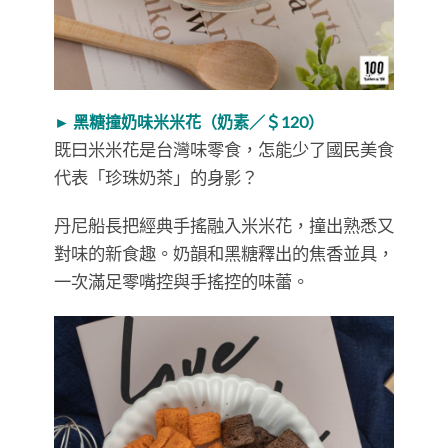
► 黑糖撞奶味米米花（奶素／＄120）
既曰米米花是台灣味零食，怎能少了國民美食
代表「珍珠奶茶」的身影？
丹尼船長把經典手搖融入米米花，撞出熟悉又
對味的新食趣。奶韻和黑糖釋出的焦香並具，
一次滿足零嘴控與手搖控的味蕾。