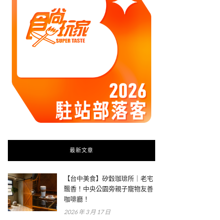
最新文章
【台中美食】矽穀珈琲所｜老宅
飄香！中央公園旁親子寵物友善
咖啡廳！
2026 年 3 月 17 日