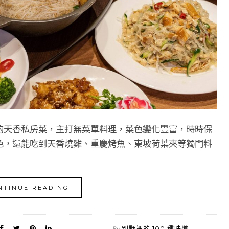
的天香私房菜，主打無菜單料理，菜色變化豐富，時時保
色，還能吃到天香燒雞、重慶烤魚、東坡荷葉夾等獨門料
NTINUE READING
別墅裡的 100 種味道
By