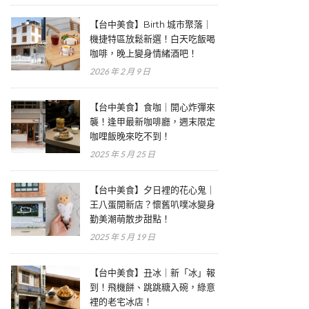
【台中美食】Birth 城市聚落｜
機捷特區放鬆新選！白天吃飯喝
咖啡，晚上變身情緒酒吧！
2026 年 2 月 9 日
【台中美食】食咖｜開心炸彈來
襲！逢甲最新咖啡廳，週末限定
咖哩飯晚來吃不到！
2025 年 5 月 25 日
【台中美食】夕日裡的花心鬼｜
王八蛋開新店？懷舊叭噗冰變身
勤美潮萌散步甜點！
2025 年 5 月 19 日
【台中美食】丑冰｜新「冰」報
到！飛機餅、跳跳糖入碗，綠意
裡的老宅冰店！