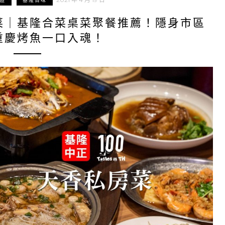
道
基隆百味
菜｜基隆合菜桌菜聚餐推薦！隱身市區
重慶烤魚一口入魂！