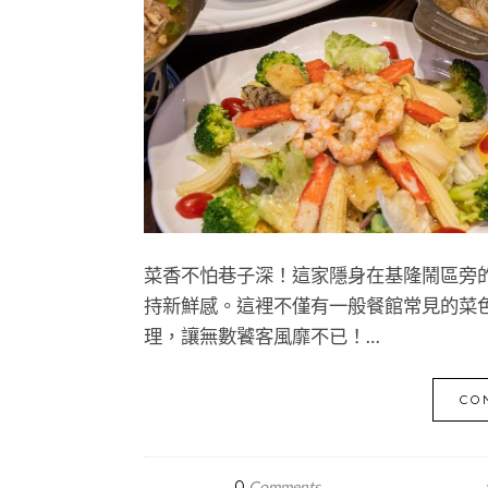
菜香不怕巷子深！這家隱身在基隆鬧區旁
持新鮮感。這裡不僅有一般餐館常見的菜
理，讓無數饕客風靡不已！…
CO
0
Comments