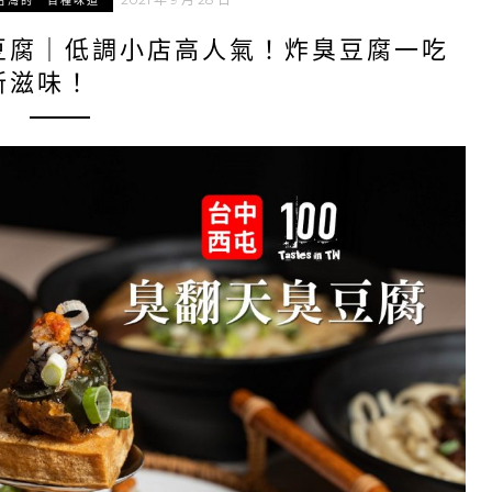
台灣的一百種味道
豆腐｜低調小店高人氣！炸臭豆腐一吃
新滋味！