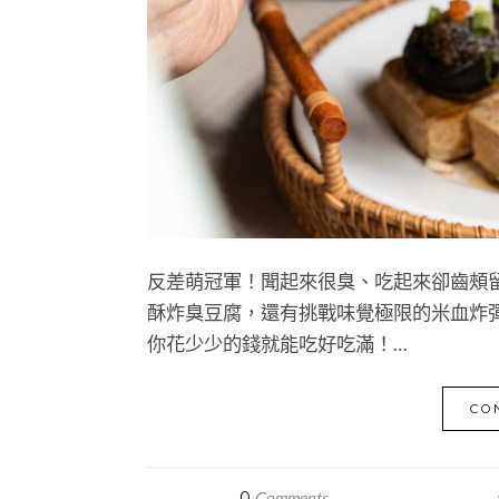
反差萌冠軍！聞起來很臭、吃起來卻齒頰
酥炸臭豆腐，還有挑戰味覺極限的米血炸
你花少少的錢就能吃好吃滿！…
CO
0
Comments