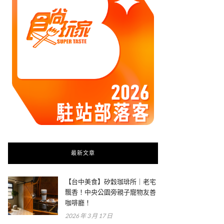
最新文章
【台中美食】矽穀珈琲所｜老宅
飄香！中央公園旁親子寵物友善
咖啡廳！
2026 年 3 月 17 日