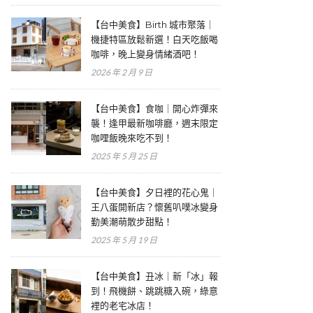
【台中美食】Birth 城市聚落｜
機捷特區放鬆新選！白天吃飯喝
咖啡，晚上變身情緒酒吧！
2026 年 2 月 9 日
【台中美食】食咖｜開心炸彈來
襲！逢甲最新咖啡廳，週末限定
咖哩飯晚來吃不到！
2025 年 5 月 25 日
【台中美食】夕日裡的花心鬼｜
王八蛋開新店？懷舊叭噗冰變身
勤美潮萌散步甜點！
2025 年 5 月 19 日
【台中美食】丑冰｜新「冰」報
到！飛機餅、跳跳糖入碗，綠意
裡的老宅冰店！