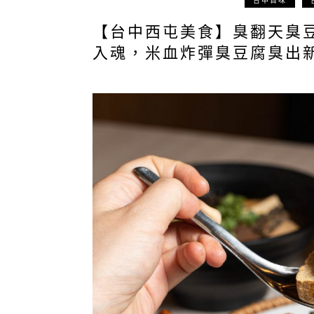
台中百味
【台中西屯美食】臭翻天臭
入魂，米血炸彈臭豆腐臭出