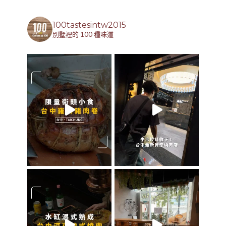
100tastesintw2015
別墅裡的 100 種味道