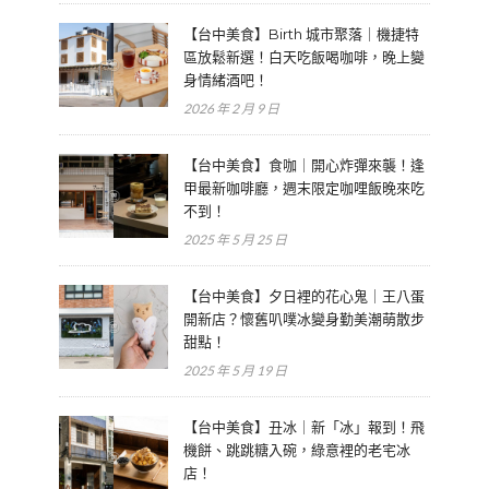
【台中美食】Birth 城市聚落｜機捷特
區放鬆新選！白天吃飯喝咖啡，晚上變
身情緒酒吧！
2026 年 2 月 9 日
【台中美食】食咖｜開心炸彈來襲！逢
甲最新咖啡廳，週末限定咖哩飯晚來吃
不到！
2025 年 5 月 25 日
【台中美食】夕日裡的花心鬼｜王八蛋
開新店？懷舊叭噗冰變身勤美潮萌散步
甜點！
2025 年 5 月 19 日
【台中美食】丑冰｜新「冰」報到！飛
機餅、跳跳糖入碗，綠意裡的老宅冰
店！