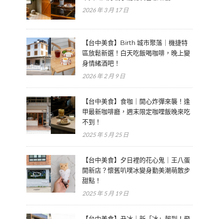
2026 年 3 月 17 日
【台中美食】Birth 城市聚落｜機捷特
區放鬆新選！白天吃飯喝咖啡，晚上變
身情緒酒吧！
2026 年 2 月 9 日
【台中美食】食咖｜開心炸彈來襲！逢
甲最新咖啡廳，週末限定咖哩飯晚來吃
不到！
2025 年 5 月 25 日
【台中美食】夕日裡的花心鬼｜王八蛋
開新店？懷舊叭噗冰變身勤美潮萌散步
甜點！
2025 年 5 月 19 日
【台中美食】丑冰｜新「冰」報到！飛