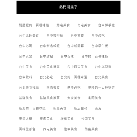
熱門關鍵字
別墅裡的一百種味道
北屯美食
南屯美食
台中伴手禮
台中北區美食
台中咖啡廳
台中宵夜
台中必吃
台中必喝
台中新店報報
台中新開幕
台中早午餐
台中火鍋
台中甜點
台中百味
台中的一百種味道
台中美食
台中美食推薦
台中西區美食
台中試營運
台中飲料
台北必吃
台北的一百種味道
台北美食
台北美食推薦
團購美食
基隆必吃
基隆的一百種味道
基隆美食
基隆美食推薦
大安美食
宅配美食
新北的一百種味道
新北美食
新店報報
東海
東海大學
東海美食
板橋美食
沙鹿美食
百味旅形色
西屯美食
逢甲美食
防疫美食