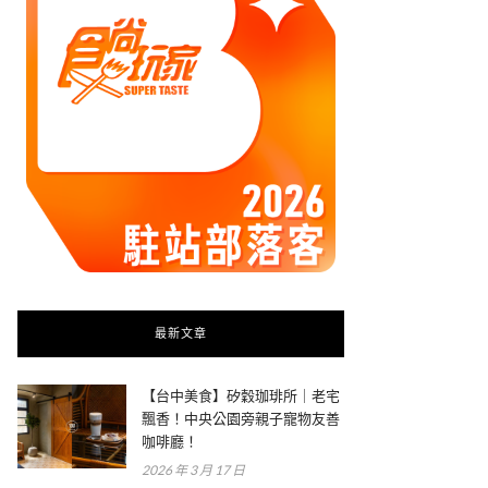
最新文章
【台中美食】矽穀珈琲所｜老宅
飄香！中央公園旁親子寵物友善
咖啡廳！
2026 年 3 月 17 日