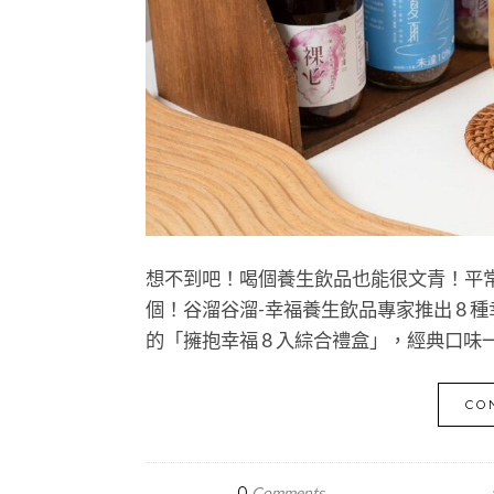
想不到吧！喝個養生飲品也能很文青！平
個！谷溜谷溜-幸福養生飲品專家推出 8
的「擁抱幸福 8 入綜合禮盒」，經典口味
CO
0
Comments