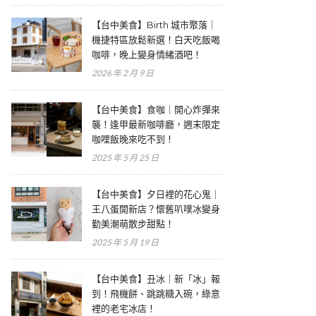
【台中美食】Birth 城市聚落｜
機捷特區放鬆新選！白天吃飯喝
咖啡，晚上變身情緒酒吧！
2026 年 2 月 9 日
【台中美食】食咖｜開心炸彈來
襲！逢甲最新咖啡廳，週末限定
咖哩飯晚來吃不到！
2025 年 5 月 25 日
【台中美食】夕日裡的花心鬼｜
王八蛋開新店？懷舊叭噗冰變身
勤美潮萌散步甜點！
2025 年 5 月 19 日
【台中美食】丑冰｜新「冰」報
到！飛機餅、跳跳糖入碗，綠意
裡的老宅冰店！