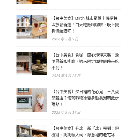
【台中美食】Birth 城市聚落｜機捷特
區放鬆新選！白天吃飯喝咖啡，晚上變
身情緒酒吧！
2026 年 2 月 9 日
【台中美食】食咖｜開心炸彈來襲！逢
甲最新咖啡廳，週末限定咖哩飯晚來吃
不到！
2025 年 5 月 25 日
【台中美食】夕日裡的花心鬼｜王八蛋
開新店？懷舊叭噗冰變身勤美潮萌散步
甜點！
2025 年 5 月 19 日
【台中美食】丑冰｜新「冰」報到！飛
機餅、跳跳糖入碗，綠意裡的老宅冰