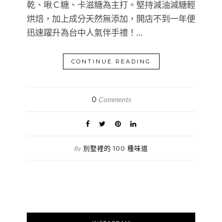
乾、啾Ｃ糖、卡滋糖為主打。堅持減油減糖輕
烘焙，加上成分天然無添加，開店不到一年便
迅速躍升為台中人氣伴手禮！…
CONTINUE READING
0
Comments
別墅裡的 100 種味道
By