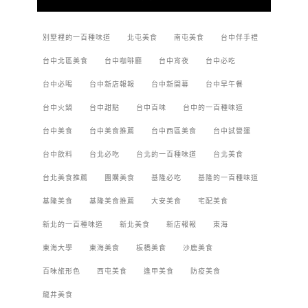
別墅裡的一百種味道
北屯美食
南屯美食
台中伴手禮
台中北區美食
台中咖啡廳
台中宵夜
台中必吃
台中必喝
台中新店報報
台中新開幕
台中早午餐
台中火鍋
台中甜點
台中百味
台中的一百種味道
台中美食
台中美食推薦
台中西區美食
台中試營運
台中飲料
台北必吃
台北的一百種味道
台北美食
台北美食推薦
團購美食
基隆必吃
基隆的一百種味道
基隆美食
基隆美食推薦
大安美食
宅配美食
新北的一百種味道
新北美食
新店報報
東海
東海大學
東海美食
板橋美食
沙鹿美食
百味旅形色
西屯美食
逢甲美食
防疫美食
龍井美食