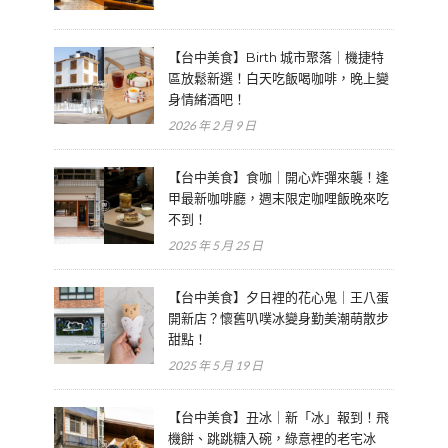
【台中美食】Birth 城市聚落｜機捷特
區放鬆新選！白天吃飯喝咖啡，晚上變
身情緒酒吧！
2026 年 2 月 9 日
【台中美食】食咖｜開心炸彈來襲！逢
甲最新咖啡廳，週末限定咖哩飯晚來吃
不到！
2025 年 5 月 25 日
【台中美食】夕日裡的花心鬼｜王八蛋
開新店？懷舊叭噗冰變身勤美潮萌散步
甜點！
2025 年 5 月 19 日
【台中美食】丑冰｜新「冰」報到！飛
機餅、跳跳糖入碗，綠意裡的老宅冰