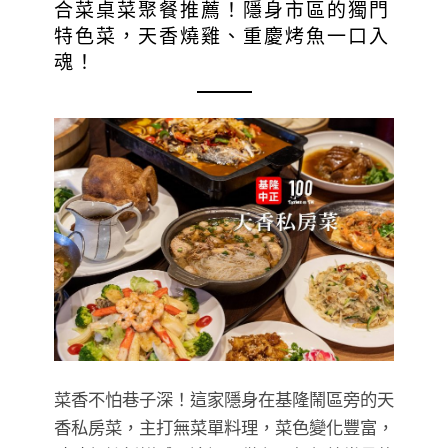
合菜桌菜聚餐推薦！隱身市區的獨門
特色菜，天香燒雞、重慶烤魚一口入
魂！
菜香不怕巷子深！這家隱身在基隆鬧區旁的天
香私房菜，主打無菜單料理，菜色變化豐富，