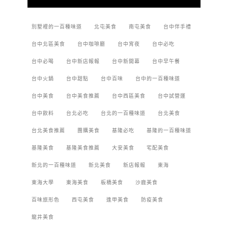
別墅裡的一百種味道
北屯美食
南屯美食
台中伴手禮
台中北區美食
台中咖啡廳
台中宵夜
台中必吃
台中必喝
台中新店報報
台中新開幕
台中早午餐
台中火鍋
台中甜點
台中百味
台中的一百種味道
台中美食
台中美食推薦
台中西區美食
台中試營運
台中飲料
台北必吃
台北的一百種味道
台北美食
台北美食推薦
團購美食
基隆必吃
基隆的一百種味道
基隆美食
基隆美食推薦
大安美食
宅配美食
新北的一百種味道
新北美食
新店報報
東海
東海大學
東海美食
板橋美食
沙鹿美食
百味旅形色
西屯美食
逢甲美食
防疫美食
龍井美食