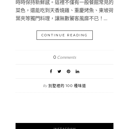
時時保持新鮮感。這裡不僅有一般餐館常見的
菜色，還能吃到天香燒雞、重慶烤魚、東坡荷
葉夾等獨門料理，讓無數饕客風靡不已！…
CONTINUE READING
0
Comments
別墅裡的 100 種味道
By
INSTAGRAM