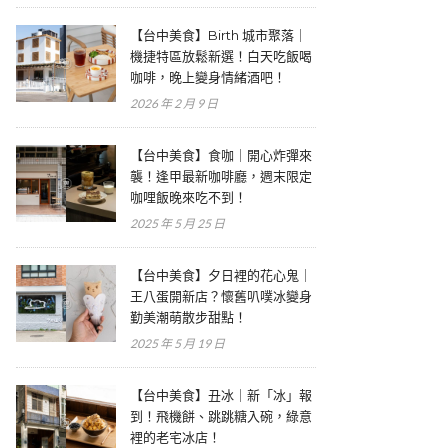
【台中美食】Birth 城市聚落｜
機捷特區放鬆新選！白天吃飯喝
咖啡，晚上變身情緒酒吧！
2026 年 2 月 9 日
【台中美食】食咖｜開心炸彈來
襲！逢甲最新咖啡廳，週末限定
咖哩飯晚來吃不到！
2025 年 5 月 25 日
【台中美食】夕日裡的花心鬼｜
王八蛋開新店？懷舊叭噗冰變身
勤美潮萌散步甜點！
2025 年 5 月 19 日
【台中美食】丑冰｜新「冰」報
到！飛機餅、跳跳糖入碗，綠意
裡的老宅冰店！