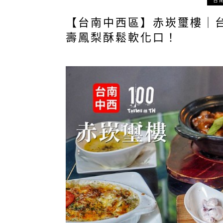
台
【台南中西區】赤崁璽樓｜
壽鳳梨酥鬆軟化口！