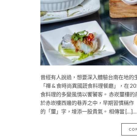
曾經有人說過，想要深入體驗台南在地的
「禪 & 食時尚異國蔬食料理餐廳」，在 2
食料理的多變風情以饗饕客。 赤崁璽樓
於赤崁樓西邊的巷弄之中，早期習慣稱作
的「璽」字，增添一股貴氣。 相傳當 […]…
CO