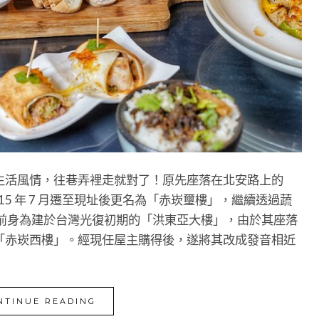
生活風情，往巷弄裡走就對了！原先座落在北安路上的
015 年 7 月遷至現址後更名為「赤崁璽樓」，繼續透過蔬
的前身為建於台灣光復初期的「洪東亞大樓」，由於其座落
「赤崁西樓」。經現任屋主購得後，遂將其改成發音相近
NTINUE READING