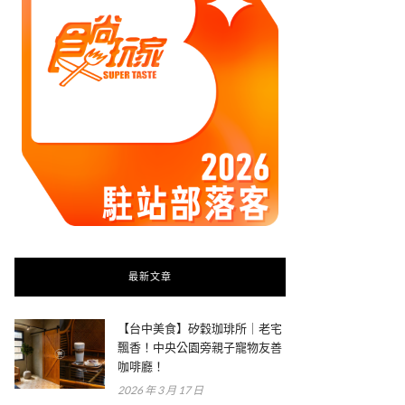
最新文章
【台中美食】矽穀珈琲所｜老宅
飄香！中央公園旁親子寵物友善
咖啡廳！
2026 年 3 月 17 日