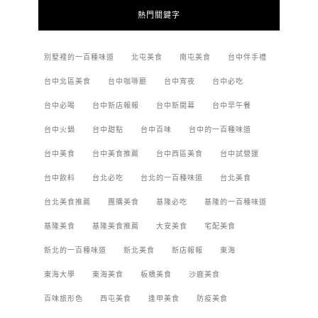
熱門關鍵字
別墅裡的一百種味道
北屯美食
南屯美食
台中伴手禮
台中北區美食
台中咖啡廳
台中宵夜
台中必吃
台中必喝
台中新店報報
台中新開幕
台中早午餐
台中火鍋
台中甜點
台中百味
台中的一百種味道
台中美食
台中美食推薦
台中西區美食
台中試營運
台中飲料
台北必吃
台北的一百種味道
台北美食
台北美食推薦
團購美食
基隆必吃
基隆的一百種味道
基隆美食
基隆美食推薦
大安美食
宅配美食
新北的一百種味道
新北美食
新店報報
東海
東海大學
東海美食
板橋美食
沙鹿美食
百味旅形色
西屯美食
逢甲美食
防疫美食