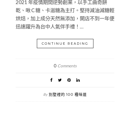
2021 年疫情期間逆勢創業，以手工曲奇餅
乾、啾Ｃ糖、卡滋糖為主打。堅持減油減糖輕
烘焙，加上成分天然無添加，開店不到一年便
迅速躍升為台中人氣伴手禮！…
CONTINUE READING
0
Comments
別墅裡的 100 種味道
By