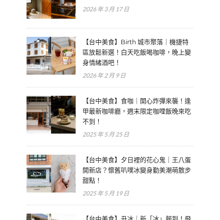
2026 年 3 月 17 日
【台中美食】Birth 城市聚落｜機捷特
區放鬆新選！白天吃飯喝咖啡，晚上變
身情緒酒吧！
2026 年 2 月 9 日
【台中美食】食咖｜開心炸彈來襲！逢
甲最新咖啡廳，週末限定咖哩飯晚來吃
不到！
2025 年 5 月 25 日
【台中美食】夕日裡的花心鬼｜王八蛋
開新店？懷舊叭噗冰變身勤美潮萌散步
甜點！
2025 年 5 月 19 日
【台中美食】丑冰｜新「冰」報到！飛