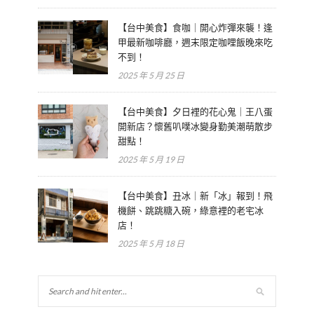
【台中美食】食咖｜開心炸彈來襲！逢
甲最新咖啡廳，週末限定咖哩飯晚來吃
不到！
2025 年 5 月 25 日
【台中美食】夕日裡的花心鬼｜王八蛋
開新店？懷舊叭噗冰變身勤美潮萌散步
甜點！
2025 年 5 月 19 日
【台中美食】丑冰｜新「冰」報到！飛
機餅、跳跳糖入碗，綠意裡的老宅冰
店！
2025 年 5 月 18 日