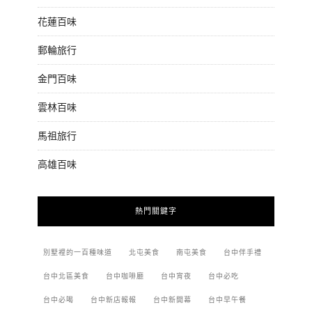
花蓮百味
郵輪旅行
金門百味
雲林百味
馬祖旅行
高雄百味
熱門關鍵字
別墅裡的一百種味道
北屯美食
南屯美食
台中伴手禮
台中北區美食
台中咖啡廳
台中宵夜
台中必吃
台中必喝
台中新店報報
台中新開幕
台中早午餐