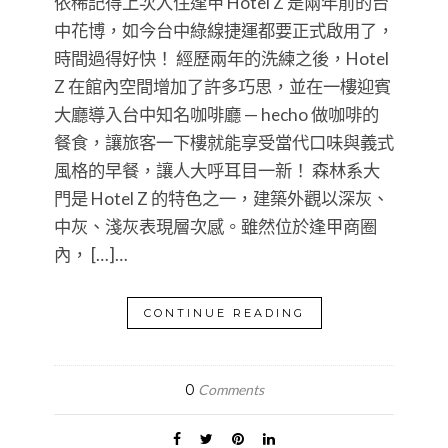
依稀記得上次入住逢甲 Hotel Z 是兩年前的台
中花博，如今台中綠線捷運都要正式啟用了，
時間過得好快！ 經歷兩年的洗練之後，Hotel
Z 在館內空間增加了許多巧思，並在一樓迎賓
大廳導入台中知名咖啡廳 — hecho 做咖啡的
餐食，讓旅客一下樓就能享受當代口味與義式
風格的早餐，讓人大呼耳目一新！ 森林系大
門是 Hotel Z 的特色之一，建築外觀以深灰、
中灰、淺灰表現層次感。雖然位於逢甲商圈
內， […]…
CONTINUE READING
0
Comments