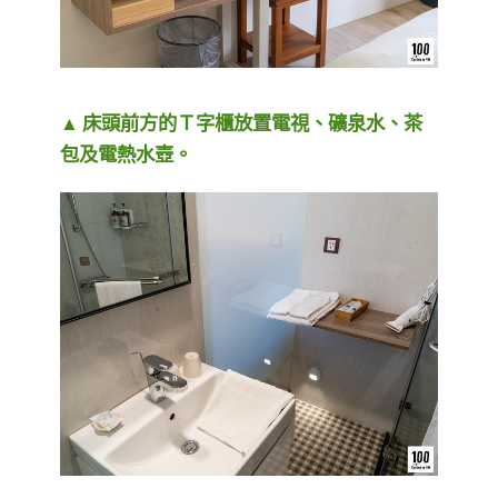
▲ 床頭前方的Ｔ字櫃放置電視、礦泉水、茶
包及電熱水壺。