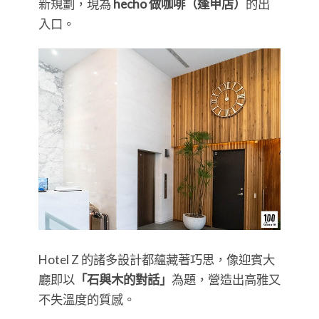
新規劃，現為
hecho 做咖啡（逢甲店）
的出
入口。
Hotel Z 的諸多設計都蘊藏著巧思，像迎賓大
廳即以
「石與木的對話」
為題，營造出高雅又
不失溫度的質感。