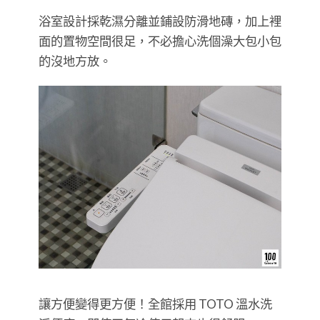
浴室設計採乾濕分離並鋪設防滑地磚，加上裡
面的置物空間很足，不必擔心洗個澡大包小包
的沒地方放。
讓方便變得更方便！全館採用 TOTO 溫水洗