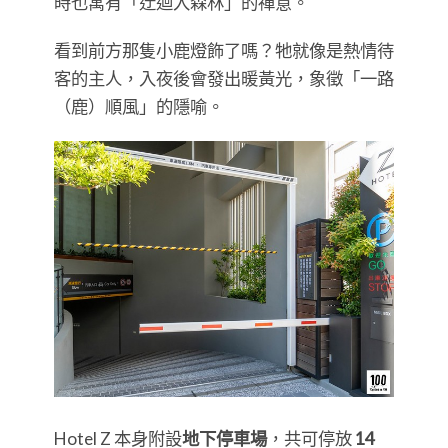
時也寓有「迂迴入森林」的禪意。
看到前方那隻小鹿燈飾了嗎？牠就像是熱情待
客的主人，入夜後會發出暖黃光，象徵「一路
（鹿）順風」的隱喻。
Hotel Z 本身附設
地下停車場
，共可停放
14